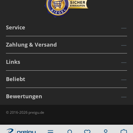
Service
Zahlung & Versand
Links
Beliebt
Bewertungen
© 2016-2026 preigu.de
Wa