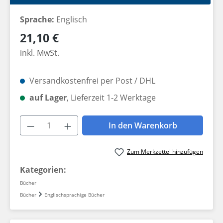
Sprache:
Englisch
Regulärer Preis:
21,10 €
inkl. MwSt.
Versandkostenfrei per Post / DHL
auf Lager
, Lieferzeit 1-2 Werktage
Produkt Anzahl: Gib den gewünschten W
In den Warenkorb
Zum Merkzettel hinzufügen
Kategorien:
Bücher
Bücher
Englischsprachige Bücher