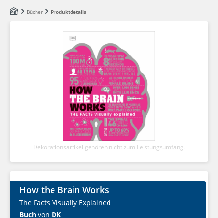
Zum Hauptinhalt springen
Bücher
Produktdetails
Dekorationsartikel gehören nicht zum Leistungsumfang.
How the Brain Works
The Facts Visually Explained
Buch
von
DK