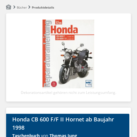
Zum Hauptinhalt springen
Bücher
Produktdetails
Dekorationsartikel gehören nicht zum Leistungsumfang.
Honda CB 600 F/F II Hornet ab Baujahr
1998
Taschenbuch
von
Thomas Jung