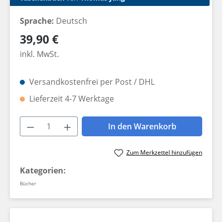
Sprache:
Deutsch
Regulärer Preis:
39,90 €
inkl. MwSt.
Versandkostenfrei per Post / DHL
Lieferzeit 4-7 Werktage
Produkt Anzahl: Gib den gewünschten W
In den Warenkorb
Zum Merkzettel hinzufügen
Kategorien:
Bücher