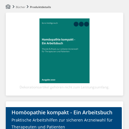
Zum Hauptinhalt springen
Bücher
Produktdetails
Dekorationsartikel gehören nicht zum Leistungsumfang.
Homöopathie kompakt - Ein Arbeitsbuch
Praktische Arbeitshilfen zur sicheren Arzneiwahl für
Therapeuten und Patienten