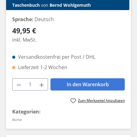
Taschenbuch
von
Bernd Wohlgemuth
Sprache:
Deutsch
Regulärer Preis:
49,95 €
inkl. MwSt.
Versandkostenfrei per Post / DHL
Lieferzeit 1-2 Wochen
Produkt Anzahl: Gib den gewünschten W
In den Warenkorb
Zum Merkzettel hinzufügen
Kategorien:
Bücher