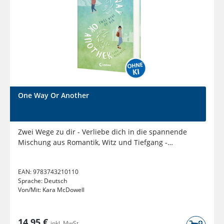
One Way Or Another
Zwei Wege zu dir - Verliebe dich in die spannende
Mischung aus Romantik, Witz und Tiefgang -
Liebesroman über die...
EAN:
9783743210110
Sprache:
Deutsch
Von/Mit:
Kara McDowell
14,95 €
inkl. MwSt.