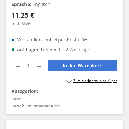
Sprache:
Englisch
Regulärer Preis:
11,25 €
inkl. MwSt.
Versandkostenfrei per Post / DHL
auf Lager
, Lieferzeit 1-2 Werktage
Produkt Anzahl: Gib den gewünschten W
In den Warenkorb
Zum Merkzettel hinzufügen
Kategorien:
Bücher
Bücher
Englischsprachige Bücher