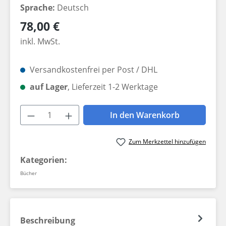
Sprache:
Deutsch
Regulärer Preis:
78,00 €
inkl. MwSt.
Versandkostenfrei per Post / DHL
auf Lager
, Lieferzeit 1-2 Werktage
Produkt Anzahl: Gib den gewünschten W
In den Warenkorb
Zum Merkzettel hinzufügen
Kategorien:
Bücher
Beschreibung