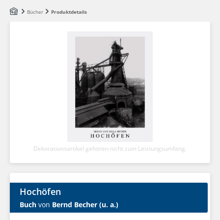
Zum Hauptinhalt springen
Bücher
Produktdetails
Dekorationsartikel gehören nicht zum Leistungsumfang.
Hochöfen
Buch
von
Bernd Becher (u. a.)