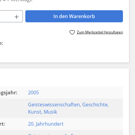
 Anzahl: Gib den gewünschten Wert ein 
In den Warenkorb
Zum Merkzettel hinzufügen
n:
gsjahr:
2005
Geisteswissenschaften
, Geschichte
,
Kunst
, Musik
t:
20. Jahrhundert