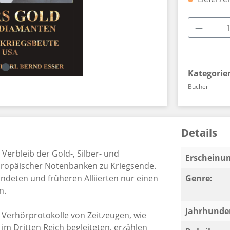
Produkt
Kategorie
Bücher
Details
Verbleib der Gold-, Silber- und
Erscheinun
uropäischer Notenbanken zu Kriegsende.
ündeten und früheren Alliierten nur einen
Genre:
n.
Jahrhunder
 Verhörprotokolle von Zeitzeugen, wie
m Dritten Reich begleiteten, erzählen