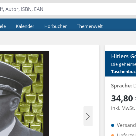
ele
Kalender
Hörbücher
Themenwelt
Hitlers G
Die geheime
Taschenbuc
Sprache:
D
Regulärer P
34,80 
inkl. MwSt.
Versandk
Lieferze