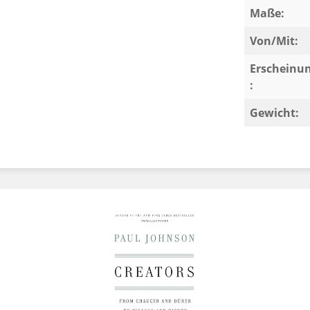
Maße:
. Walther Funk war Adolf Hitlers
Von/Mit:
 Anordnungen belegen die abgestimmte
 für die deutsche Kriegsfinanzierung.
Erscheinu
:
ungen aus Ost- und Westdeutschland
Gewicht:
 ( Inter-Alliierten-Reparations- Agentur )
ld, Devisen & Diamanten, ist in ähnlicher
den. Die Recherchen dazu dauerten über
orische Dokumente zu verschiedenen