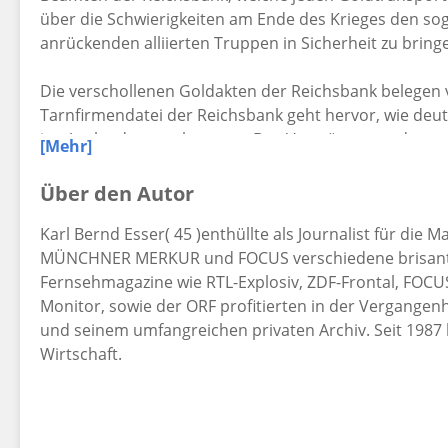
über die Schwierigkeiten am Ende des Krieges den so
anrückenden alliierten Truppen in Sicherheit zu bring
Die verschollenen Goldakten der Reichsbank belegen v
Tarnfirmendatei der Reichsbank geht hervor, wie deu
ins Ausland retten konnten. Das Vermögen wurde so 
[Mehr]
wirtschaftlichen Neubeginn verwendet. Eine geheime 
Monaco für den Wiederaufbau gegründet. Der Leiter 
Über den Autor
bundesdeutschen Finanzminister aufgestiegen und erh
Karl Bernd Esser( 45 )enthüllte als Journalist für die
Rechtsberater einer monegassisch-deutschen Firma 
MÜNCHNER MERKUR und FOCUS verschiedene brisante 
Fernsehmagazine wie RTL-Explosiv, ZDF-Frontal, FOC
Die Verwicklungen des Vatikans zeigen auf, daß der Ei
Monitor, sowie der ORF profitierten in der Vergangen
deutschen Abwehr unterschätzt und zu spät erkannt w
und seinem umfangreichen privaten Archiv. Seit 1987 li
Staatssicherheit der DDR belegen die amtliche Plünd
Wirtschaft.
der Suche nach NS-Gold und den unterbewerteten Ver
NS-Schatzgerüchte um den Toplitzsee, den Walchense
andere Legenden mit amtlichen Ermittlungen abgeglic