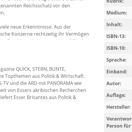
Rubrik:
genannten Reichsschatz vor den
en.
Medium:
Inhalt:
iele neue Erkenntnisse. Aus der
tsche Konzerne rechtzeitig ihr Vermögen
ISBN-13:
vor Beschlagnahme gerettet und für den
deutsche Bank wurde bereits 1943 in
ISBN-10:
der geheimen Bank ist später zum
Sprache:
ielt das Bundesverdienstkreuz. Der
 Magazine QUICK, STERN, BUNTE,
wurde sogar deutscher Bundeskanzler.
Einband:
Topthemen aus Politik & Wirtschaft.
US-TV und die ARD mit PANORAMA wie
nfluß des Papstes im Krieg von der
Autor:
heit von Essers akribischen Recherchen
urde. Unterlagen des Ministeriums für
Auflage:
efert Esser Brisantes aus Politik &
erung von Banktresoren im Jahre 1962 auf
kauf dieser Werte in den Westen.
Hersteller:
e und den Rothschildschatz wurden wie
Verantwort
hen und werden erstmals richtig
Person für 