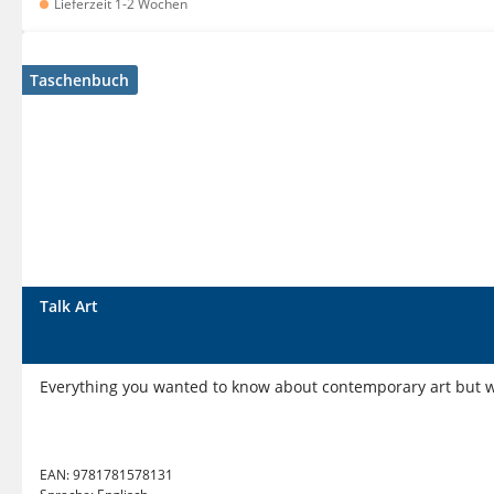
Lieferzeit 1-2 Wochen
Taschenbuch
Talk Art
Everything you wanted to know about contemporary art but w
EAN:
9781781578131