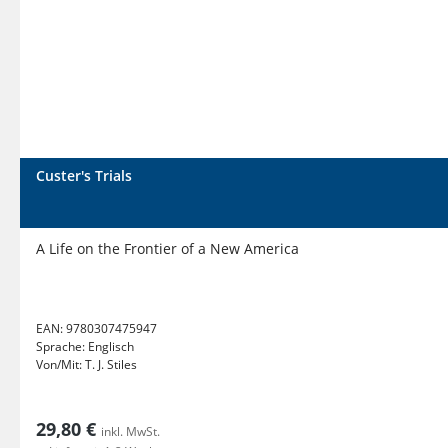
Custer's Trials
A Life on the Frontier of a New America
EAN:
9780307475947
Sprache:
Englisch
Von/Mit:
T. J. Stiles
29,80 €
inkl. MwSt.