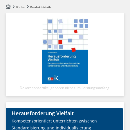
Zum Hauptinhalt springen
Bücher
Produktdetails
Dekorationsartikel gehören nicht zum Leistungsumfang.
Herausforderung Vielfalt
Kompetenzorientiert unterrichten zwischen
Standardisierung und Individualisierung