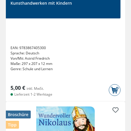
Kunsthandwerken mit Kindern
EAN:
9783867405300
Sprache:
Deutsch
Von/Mit:
Astrid Friedrich
Maße:
297 x 207 x 12 mm
Genre:
Schule und Lernen
5,00 €
inkl. MwSt.
Lieferzeit 1-2 Werktage
Broschüre
Tipp