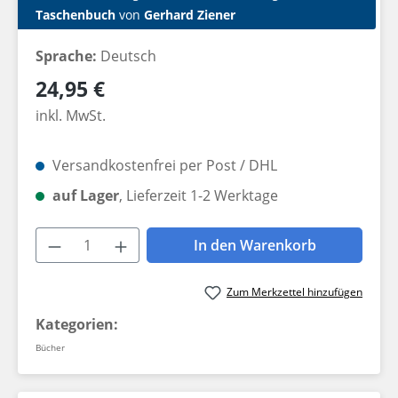
Taschenbuch
von
Gerhard Ziener
Sprache:
Deutsch
Regulärer Preis:
24,95 €
inkl. MwSt.
Versandkostenfrei per Post / DHL
auf Lager
, Lieferzeit 1-2 Werktage
Produkt Anzahl: Gib den gewünschten W
In den Warenkorb
Zum Merkzettel hinzufügen
Kategorien:
Bücher