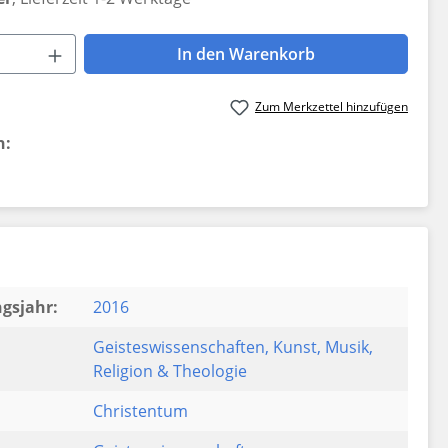
 Anzahl: Gib den gewünschten Wert ein 
In den Warenkorb
Zum Merkzettel hinzufügen
n:
gsjahr:
2016
Geisteswissenschaften
, Kunst
, Musik
,
Religion & Theologie
Christentum