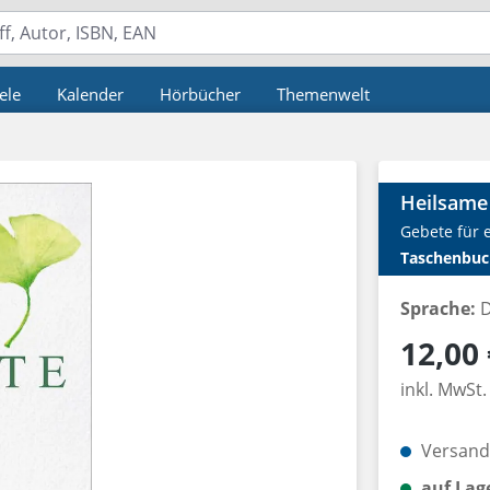
ele
Kalender
Hörbücher
Themenwelt
Heilsame
Gebete für 
Taschenbuc
Sprache:
D
Regulärer P
12,00 
inkl. MwSt.
Versandk
auf Lag