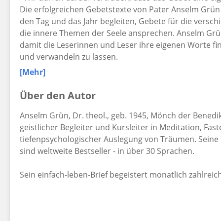
Die erfolgreichen Gebetstexte von Pater Anselm Grün 
den Tag und das Jahr begleiten, Gebete für die versc
die innere Themen der Seele ansprechen. Anselm Grü
damit die Leserinnen und Leser ihre eigenen Worte fi
und verwandeln zu lassen.
[Mehr]
»Wir dürfen darauf vertrauen, dass das Gebet eine eig
Über den Autor
Anselm Grün, Dr. theol., geb. 1945, Mönch der Bened
geistlicher Begleiter und Kursleiter in Meditation, Fa
tiefenpsychologischer Auslegung von Träumen. Seine 
sind weltweite Bestseller - in über 30 Sprachen.
Sein einfach-leben-Brief begeistert monatlich zahlreiche