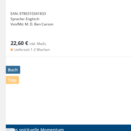
EAN:
9780310341833
Sprache:
Englisch
Von/Mit:
M. D. Ben Carson
22,60 €
inkl. MwSt.
Lieferzeit 1-2 Wochen
Buch
Tipp
Das spirituelle Momentum