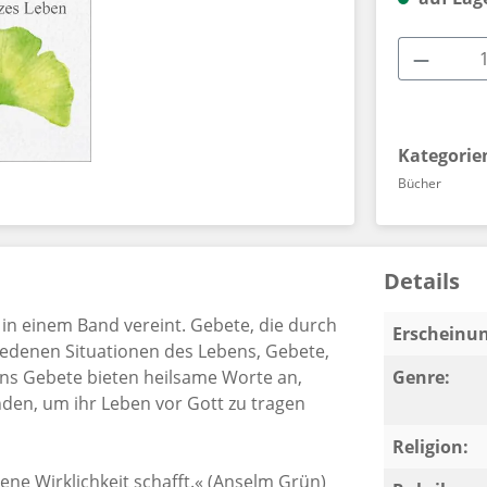
Produkt
Kategorie
Bücher
Details
in einem Band vereint. Gebete, die durch
Erscheinun
hiedenen Situationen des Lebens, Gebete,
ns Gebete bieten heilsame Worte an,
Genre:
nden, um ihr Leben vor Gott zu tragen
Religion:
ene Wirklichkeit schafft.« (Anselm Grün)