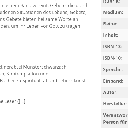
Rubrik:
in einem Band vereint. Gebete, die durch
hiedenen Situationen des Lebens, Gebete,
Medium:
ns Gebete bieten heilsame Worte an,
Reihe:
nden, um ihr Leben vor Gott zu tragen
Inhalt:
ene Wirklichkeit schafft.« (Anselm Grün)
ISBN-13:
ISBN-10:
iktinerabtei Münsterschwarzach,
Sprache:
sten, Kontemplation und
Bücher zu Spiritualität und Lebenskunst
Einband:
Autor:
 Leser ([...]
Hersteller:
Verantwort
Person für 