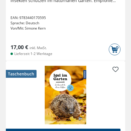
Insekten schützen im naturnahen Garten. Empfohlen
vom NABU
EAN:
9783440170595
Sprache:
Deutsch
Von/Mit:
Simone Kern
17,00 €
inkl. MwSt.
Lieferzeit 1-2 Werktage
Taschenbuch