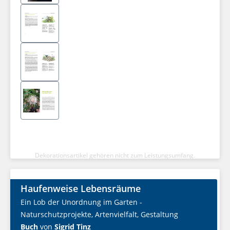
Dekorationsartikel gehören nicht zum Leistungsumfang.
Haufenweise Lebensräume
Ein Lob der Unordnung im Garten -
Naturschutzprojekte, Artenvielfalt, Gestaltung
Buch
von
Sigrid Tinz