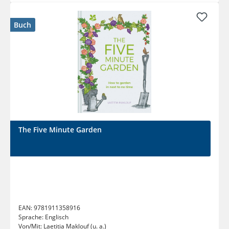
Buch
The Five Minute Garden
EAN:
9781911358916
Sprache:
Englisch
Von/Mit:
Laetitia Maklouf (u. a.)