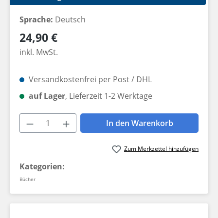
Sprache:
Deutsch
Regulärer Preis:
24,90 €
inkl. MwSt.
Versandkostenfrei per Post / DHL
auf Lager
, Lieferzeit 1-2 Werktage
Produkt Anzahl: Gib den gewünschten W
In den Warenkorb
Zum Merkzettel hinzufügen
Kategorien:
Bücher