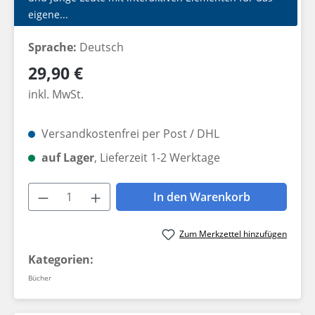
eigene...
Sprache:
Deutsch
Regulärer Preis:
29,90 €
inkl. MwSt.
Versandkostenfrei per Post / DHL
auf Lager
, Lieferzeit 1-2 Werktage
Produkt Anzahl: Gib den gewünschten W
In den Warenkorb
Zum Merkzettel hinzufügen
Kategorien:
Bücher