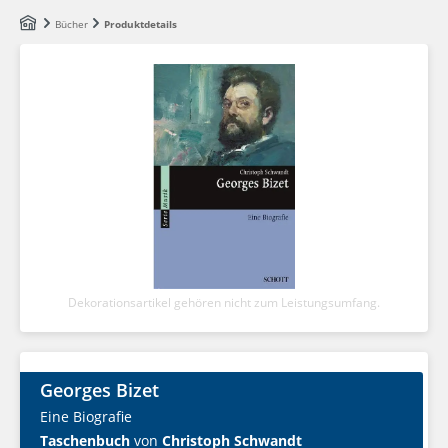
Zum Hauptinhalt springen
Bücher
Produktdetails
Dekorationsartikel gehören nicht zum Leistungsumfang.
Georges Bizet
Eine Biografie
Taschenbuch
von
Christoph Schwandt