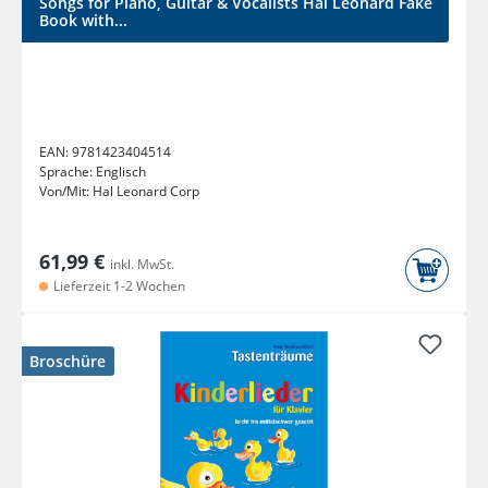
Songs for Piano, Guitar & Vocalists Hal Leonard Fake
Book with...
EAN:
9781423404514
Sprache:
Englisch
Von/Mit:
Hal Leonard Corp
61,99 €
inkl. MwSt.
Lieferzeit 1-2 Wochen
Broschüre