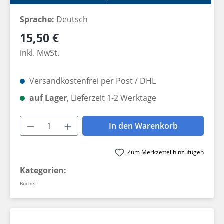
Sprache:
Deutsch
Regulärer Preis:
15,50 €
inkl. MwSt.
Versandkostenfrei per Post / DHL
auf Lager
, Lieferzeit 1-2 Werktage
Produkt Anzahl: Gib den gewünschten W
In den Warenkorb
Zum Merkzettel hinzufügen
Kategorien:
Bücher