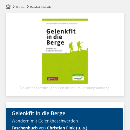
Zum Hauptinhalt springen
Bücher
Produktdetails
Dekorationsartikel gehören nicht zum Leistungsumfang.
Gelenkfit in die Berge
Wandern mit Gelenkbeschwerden
Taschenbuch
von
Christian Fink (u. a.)