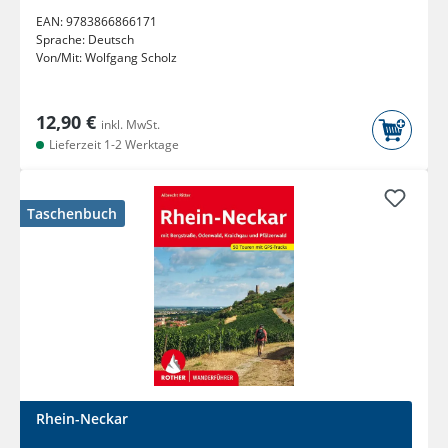
EAN:
9783866866171
Sprache:
Deutsch
Von/Mit:
Wolfgang Scholz
12,90 €
inkl. MwSt.
Lieferzeit 1-2 Werktage
Taschenbuch
Rhein-Neckar