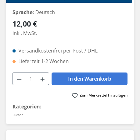
Sprache:
Deutsch
Regulärer Preis:
12,00 €
inkl. MwSt.
Versandkostenfrei per Post / DHL
Lieferzeit 1-2 Wochen
Produkt Anzahl: Gib den gewünschten W
In den Warenkorb
Zum Merkzettel hinzufügen
Kategorien:
Bücher