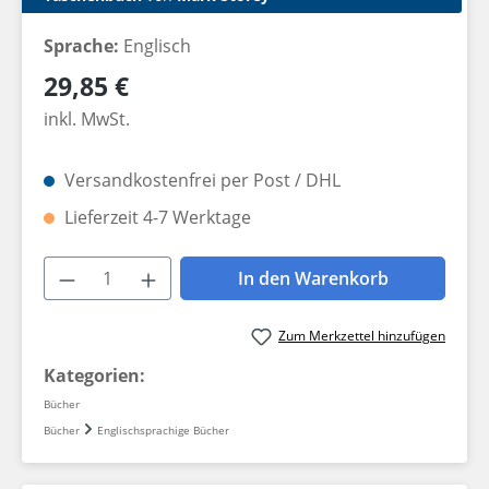
Sprache:
Englisch
Regulärer Preis:
29,85 €
inkl. MwSt.
Versandkostenfrei per Post / DHL
Lieferzeit 4-7 Werktage
Produkt Anzahl: Gib den gewünschten W
In den Warenkorb
Zum Merkzettel hinzufügen
Kategorien:
Bücher
Bücher
Englischsprachige Bücher