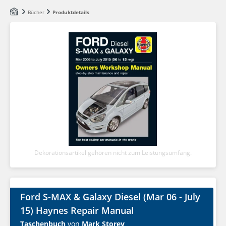
Zum Hauptinhalt springen
Bücher
Produktdetails
Dekorationsartikel gehören nicht zum Leistungsumfang.
Ford S-MAX & Galaxy Diesel (Mar 06 - July
15) Haynes Repair Manual
Taschenbuch
von
Mark Storey