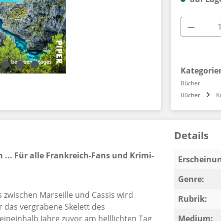
Produkt
Kategorie
Bücher
Bücher
K
Details
.. Für alle Frankreich-Fans und Krimi-
Erscheinun
Genre:
 zwischen Marseille und Cassis wird
Rubrik:
 das vergrabene Skelett des
 eineinhalb Jahre zuvor am helllichten Tag
Medium: