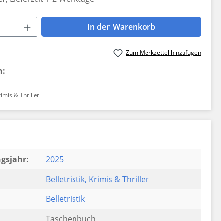
 Anzahl: Gib den gewünschten Wert ein 
In den Warenkorb
Zum Merkzettel hinzufügen
n:
rimis & Thriller
gsjahr:
2025
Belletristik
, Krimis & Thriller
Belletristik
Taschenbuch