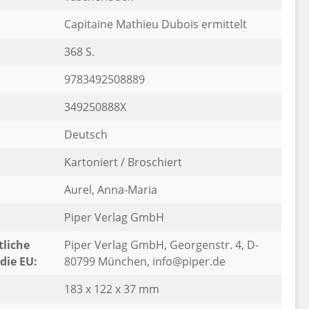
Capitaine Mathieu Dubois ermittelt
368 S.
9783492508889
349250888X
Deutsch
Kartoniert / Broschiert
Aurel, Anna-Maria
Piper Verlag GmbH
liche
Piper Verlag GmbH, Georgenstr. 4, D-
die EU:
80799 München, info@piper.de
183 x 122 x 37 mm