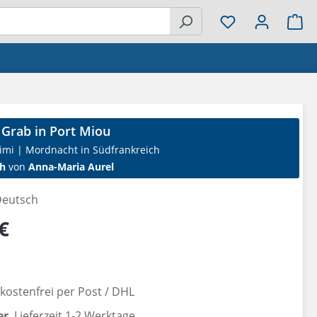
Wa
 Grab in Port Miou
imi | Mordnacht in Südfrankreich
h
von
Anna-Maria Aurel
eutsch
reis:
€
ostenfrei per Post / DHL
er
, Lieferzeit 1-2 Werktage