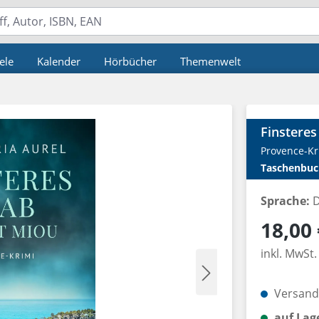
ele
Kalender
Hörbücher
Themenwelt
Finsteres
Provence-Kr
Taschenbuc
Sprache:
D
Regulärer P
18,00 
inkl. MwSt.
Versandk
auf Lag