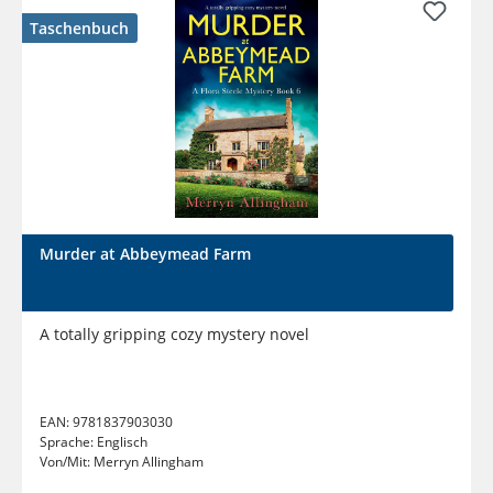
Taschenbuch
Murder at Abbeymead Farm
A totally gripping cozy mystery novel
EAN:
9781837903030
Sprache:
Englisch
Von/Mit:
Merryn Allingham