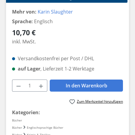
Mehr von:
Karin Slaughter
Sprache:
Englisch
Regulärer Preis:
10,70 €
inkl. MwSt.
Versandkostenfrei per Post / DHL
auf Lager
, Lieferzeit 1-2 Werktage
Produkt Anzahl: Gib den gewünschten W
In den Warenkorb
Zum Merkzettel hinzufügen
Kategorien:
Bücher
Bücher
Englischsprachige Bücher
Bücher
Krimis & Thriller