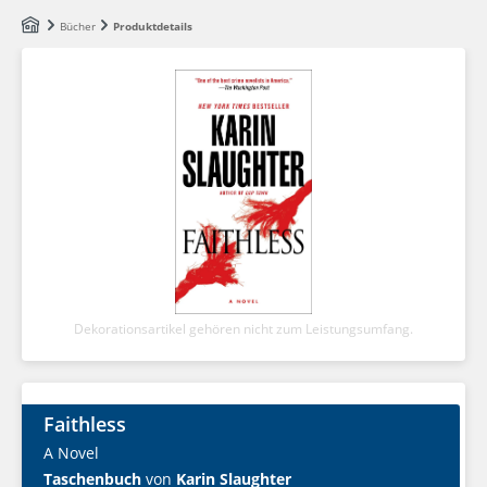
Zum Hauptinhalt springen
Bücher
Produktdetails
Dekorationsartikel gehören nicht zum Leistungsumfang.
Faithless
A Novel
Taschenbuch
von
Karin Slaughter