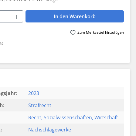
 Anzahl: Gib den gewünschten Wert ein 
In den Warenkorb
Zum Merkzettel hinzufügen
n:
gsjahr:
2023
h:
Strafrecht
Recht
, Sozialwissenschaften
, Wirtschaft
:
Nachschlagewerke