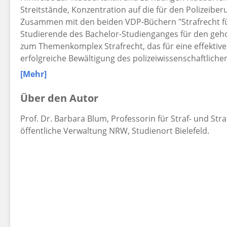
Streitstände, Konzentration auf die für den Polizeiberu
Zusammen mit den beiden VDP-Büchern "Strafrecht für
Studierende des Bachelor-Studienganges für den geh
zum Themenkomplex Strafrecht, das für eine effektiv
erfolgreiche Bewältigung des polizeiwissenschaftlich
ist.
[Mehr]
Für die vorliegende Neuauflage wurde das Werk übera
Änderungen in Gesetzgebung, Rechtsprechung und Liter
Über den Autor
ergeben haben, wurden berücksichtigt.
Prof. Dr. Barbara Blum, Professorin für Straf- und St
öffentliche Verwaltung NRW, Studienort Bielefeld.