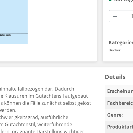
Produkt
Kategorie
Bücher
Details
eninhalte fallbezogen dar. Dadurch
Erscheinun
wie Klausuren im Gutachtens l aufgebaut
 können die Fälle zunächst selbst gelöst
Fachbereic
werden.
Genre:
chwierigkeitsgrad, ausführliche
im Gutachtenstil, weiterführende
Produktart
lern, prägnante Darstellung wichtiger