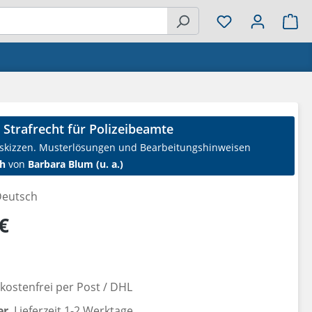
Wa
 Strafrecht für Polizeibeamte
skizzen. Musterlösungen und Bearbeitungshinweisen
h
von
Barbara Blum (u. a.)
eutsch
reis:
€
ostenfrei per Post / DHL
er
, Lieferzeit 1-2 Werktage