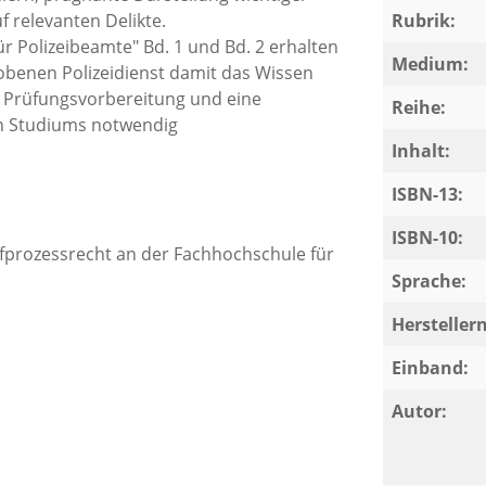
f relevanten Delikte.
Rubrik:
 Polizeibeamte" Bd. 1 und Bd. 2 erhalten
Medium:
obenen Polizeidienst damit das Wissen
e Prüfungsvorbereitung und eine
Reihe:
en Studiums notwendig
Inhalt:
rbeitet und ergänzt. Insbesondere die
ISBN-13:
atur, die sich seit der Vorauflage
ISBN-10:
rafprozessrecht an der Fachhochschule für
Sprache:
Herstelle
Einband:
Autor: