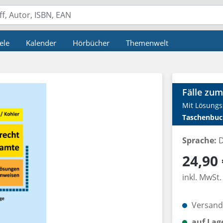
ele
Kalender
Hörbücher
Themenwelt
Fälle zum
Mit Lösungs
Taschenbuc
Sprache:
D
Regulärer P
24,90 
inkl. MwSt.
Versandk
auf Lag