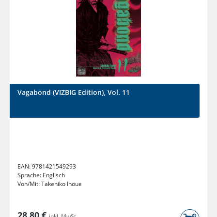
Vagabond (VIZBIG Edition), Vol. 11
EAN:
9781421549293
Sprache:
Englisch
Von/Mit:
Takehiko Inoue
28,80 €
inkl. MwSt.