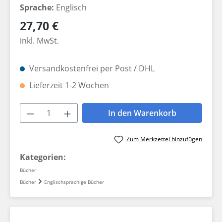
Sprache:
Englisch
Regulärer Preis:
27,70 €
inkl. MwSt.
Versandkostenfrei per Post / DHL
Lieferzeit 1-2 Wochen
Produkt Anzahl: Gib den gewünschten W
In den Warenkorb
Zum Merkzettel hinzufügen
Kategorien:
Bücher
Bücher
Englischsprachige Bücher