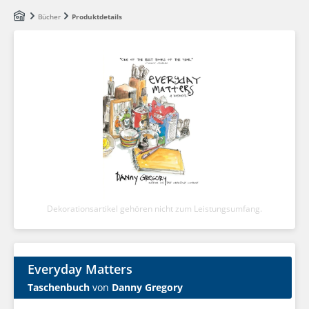
Zum Hauptinhalt springen
Bücher
Produktdetails
Dekorationsartikel gehören nicht zum Leistungsumfang.
Everyday Matters
Taschenbuch
von
Danny Gregory