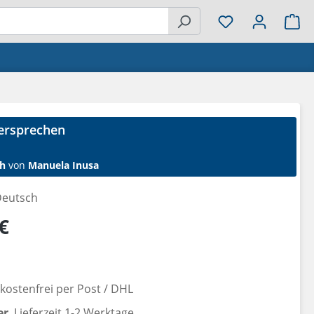
Wa
ersprechen
h
von
Manuela Inusa
eutsch
reis:
€
ostenfrei per Post / DHL
er
, Lieferzeit 1-2 Werktage