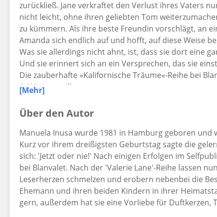
zurückließ. Jane verkraftet den Verlust ihres Vaters n
nicht leicht, ohne ihren geliebten Tom weiterzumache
zu kümmern. Als ihre beste Freundin vorschlägt, an e
Amanda sich endlich auf und hofft, auf diese Weise
Was sie allerdings nicht ahnt, ist, dass sie dort ein
Und sie erinnert sich an ein Versprechen, das sie eins
Die zauberhafte »Kalifornische Träume«-Reihe bei Blan
1. Wintervanille
[Mehr]
2. Orangenträume
3. Mandelglück
Über den Autor
>Alle Bände können auch unabhängig gelesen werden
Manuela Inusa wurde 1981 in Hamburg geboren und wo
Kurz vor ihrem dreißigsten Geburtstag sagte die ge
sich: 'Jetzt oder nie!' Nach einigen Erfolgen im Selfp
bei Blanvalet. Nach der 'Valerie Lane'-Reihe lassen nu
Leserherzen schmelzen und erobern nebenbei die Bests
Ehemann und ihren beiden Kindern in ihrer Heimatstadt. 
gern, außerdem hat sie eine Vorliebe für Duftkerzen,