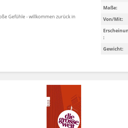
Maße:
oße Gefühle - willkommen zurück in
Von/Mit:
Erscheinu
:
Gewicht: