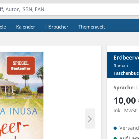
ele
Kalender
Hörbücher
Themenwelt
Erdbeerv
Roman
Taschenbuc
Sprache:
D
Regulärer P
10,00 
inkl. MwSt.
Versandk
auf Lag