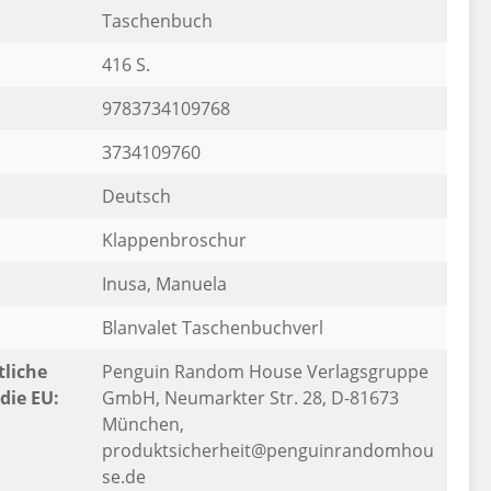
Taschenbuch
416 S.
9783734109768
3734109760
Deutsch
Klappenbroschur
Inusa, Manuela
Blanvalet Taschenbuchverl
liche
Penguin Random House Verlagsgruppe
die EU:
GmbH, Neumarkter Str. 28, D-81673
München,
produktsicherheit@penguinrandomhou
se.de