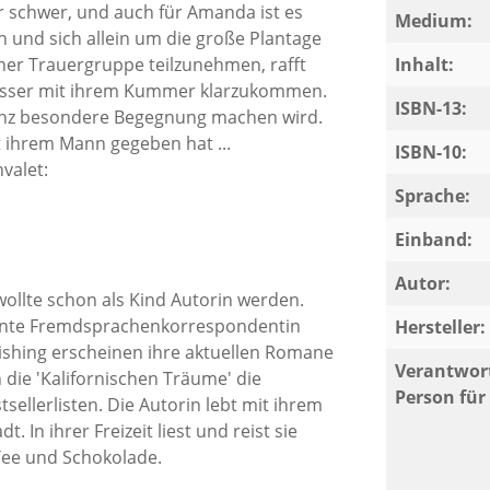
ur schwer, und auch für Amanda ist es
Medium:
n und sich allein um die große Plantage
iner Trauergruppe teilzunehmen, rafft
Inhalt:
 besser mit ihrem Kummer klarzukommen.
ISBN-13:
e ganz besondere Begegnung machen wird.
t ihrem Mann gegeben hat ...
ISBN-10:
valet:
Sprache:
Einband:
.
Autor:
llte schon als Kind Autorin werden.
lernte Fremdsprachenkorrespondentin
Hersteller:
ublishing erscheinen ihre aktuellen Romane
Verantwort
n die 'Kalifornischen Träume' die
Person für 
ellerlisten. Die Autorin lebt mit ihrem
In ihrer Freizeit liest und reist sie
 Tee und Schokolade.