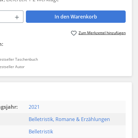
 Anzahl: Gib den gewünschten Wert ein 
In den Warenkorb
Zum Merkzettel hinzufügen
n:
estseller Taschenbuch
estseller Autor
gsjahr:
2021
Belletristik
, Romane & Erzählungen
Belletristik