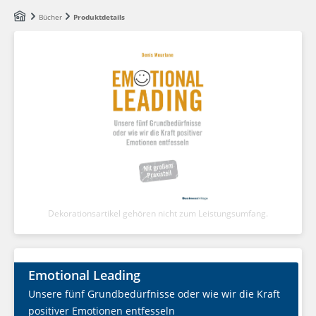
Zum Hauptinhalt springen
Bücher
Produktdetails
Dekorationsartikel gehören nicht zum Leistungsumfang.
Emotional Leading
Unsere fünf Grundbedürfnisse oder wie wir die Kraft
positiver Emotionen entfesseln