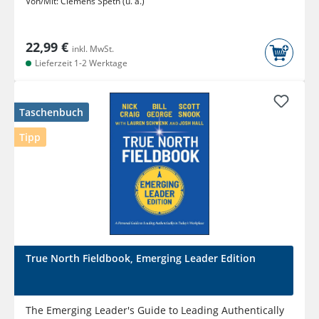
Von/Mit:
Clemens Speth (u. a.)
22,99 €
inkl. MwSt.
Lieferzeit 1-2 Werktage
Taschenbuch
Tipp
True North Fieldbook, Emerging Leader Edition
The Emerging Leader's Guide to Leading Authentically