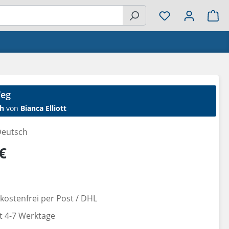
Wa
Weg
h
von
Bianca Elliott
eutsch
reis:
€
ostenfrei per Post / DHL
it 4-7 Werktage