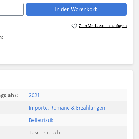
 Anzahl: Gib den gewünschten Wert ein 
In den Warenkorb
Zum Merkzettel hinzufügen
n:
gsjahr:
2021
Importe
, Romane & Erzählungen
Belletristik
Taschenbuch