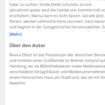
Vater zu suchen. Emilie bleibt schutzlos zurück
Jahrzehnte später wird die Familie von Sommerroth v
erschüttert. Marisa kann es nicht fassen. Gerade jetz
floriert, werden zahlreiche Feste storniert. Ganz besond
und beginnt in der Gutsgeschichte herumzuwühlen. Er
der Sommerroths zutage, das vor allem Großmutter Emi
[Mehr]
selbst wenn es die Familie zerreißen sollte.
Über den Autor
Bianca Elliott ist das Pseudonym der deutschen Bestsel
und inmitten einer Großfamilie im Bremer Umland auf
Hamburg, wo sie Bibliothekswesen sowie Medienwisse
verschiedene Verlagshäuser und Medienunternehmen ar
einem historischen Haus am Stadtrand, das sie mit i
bewohnt.