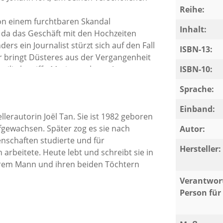
Reihe:
on einem furchtbaren Skandal
Inhalt:
t, da das Geschäft mit den Hochzeiten
ers ein Journalist stürzt sich auf den Fall
ISBN-13:
 bringt Düsteres aus der Vergangenheit
lie betrifft. Marisa verlangt Antworten
ISBN-10:
Sprache:
Einband:
lerautorin Joël Tan. Sie ist 1982 geboren
gewachsen. Später zog es sie nach
Autor:
nschaften studierte und für
Hersteller:
beitete. Heute lebt und schreibt sie in
hrem Mann und ihren beiden Töchtern
Verantwort
Person für 