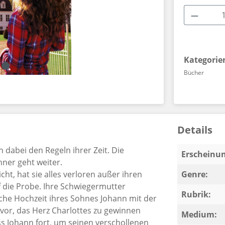
Produkt
Kategorie
Bücher
Details
 dabei den Regeln ihrer Zeit. Die
Erscheinun
ner geht weiter.
ht, hat sie alles verloren außer ihren
Genre:
uf die Probe. Ihre Schwiegermutter
Rubrik:
che Hochzeit ihres Sohnes Johann mit der
 vor, das Herz Charlottes zu gewinnen
Medium:
 Johann fort, um seinen verschollenen