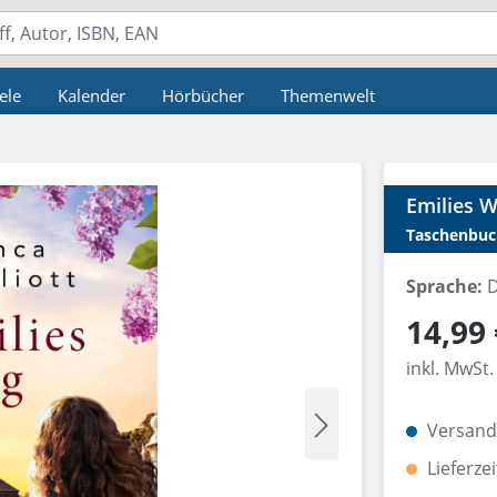
ele
Kalender
Hörbücher
Themenwelt
Emilies 
Taschenbuc
Sprache:
D
Regulärer P
14,99 
inkl. MwSt.
Versandk
Lieferze