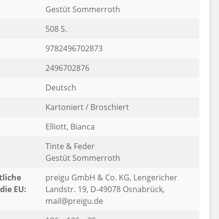
Gestüt Sommerroth
508 S.
9782496702873
2496702876
Deutsch
Kartoniert / Broschiert
Elliott, Bianca
Tinte & Feder
Gestüt Sommerroth
liche
preigu GmbH & Co. KG, Lengericher
die EU:
Landstr. 19, D-49078 Osnabrück,
mail@preigu.de