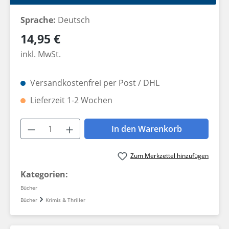
Sprache:
Deutsch
Regulärer Preis:
14,95 €
inkl. MwSt.
Versandkostenfrei per Post / DHL
Lieferzeit 1-2 Wochen
Produkt Anzahl: Gib den gewünschten W
In den Warenkorb
Zum Merkzettel hinzufügen
Kategorien:
Bücher
Bücher
Krimis & Thriller