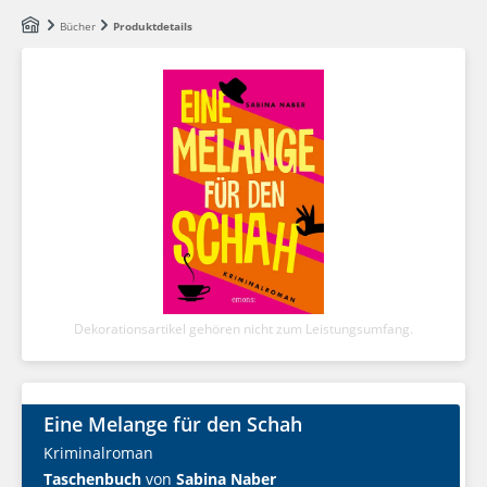
Zum Hauptinhalt springen
Bücher
Produktdetails
Dekorationsartikel gehören nicht zum Leistungsumfang.
Eine Melange für den Schah
Kriminalroman
Taschenbuch
von
Sabina Naber