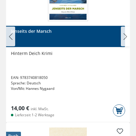
Jenseits der Marsch
Hinterm Deich Krimi
EAN:
9783740818050
Sprache:
Deutsch
Von/Mit:
Hannes Nygaard
14,00 €
inkl. MwSt.
Lieferzeit 1-2 Werktage
Buch