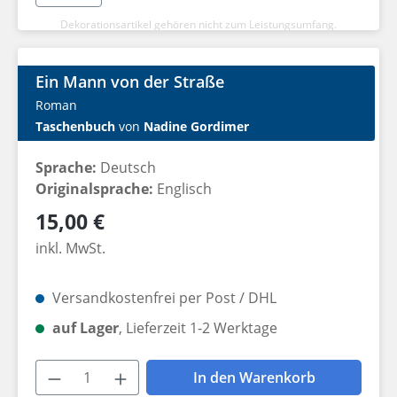
Dekorationsartikel gehören nicht zum Leistungsumfang.
Ein Mann von der Straße
Roman
Taschenbuch
von
Nadine Gordimer
Sprache:
Deutsch
Originalsprache:
Englisch
Regulärer Preis:
15,00 €
inkl. MwSt.
Versandkostenfrei per Post / DHL
auf Lager
, Lieferzeit 1-2 Werktage
Produkt Anzahl: Gib den gewünschten W
In den Warenkorb