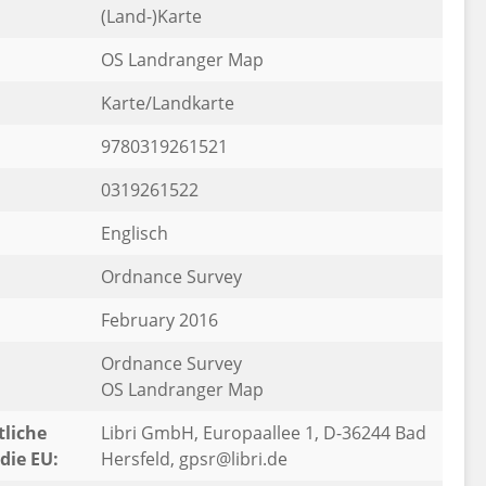
(Land-)Karte
OS Landranger Map
Karte/Landkarte
9780319261521
0319261522
Englisch
Ordnance Survey
February 2016
Ordnance Survey
OS Landranger Map
liche
Libri GmbH, Europaallee 1, D-36244 Bad
die EU:
Hersfeld, gpsr@libri.de