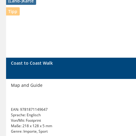
(Land-)Karte
Tipp
Coast to Coast Walk
Map and Guide
EAN:
9781871149647
Sprache:
Englisch
Von/Mit:
Footprint
Maße:
218 x 128 x 5 mm
Genre:
Importe, Sport