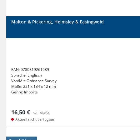
Malton & Pickering, Helmsley & Easingwold
EAN:
9780319261989
Sprache:
Englisch
Von/Mit:
Ordnance Survey
Maße:
221 x 134 x 12 mm
Genre:
Importe
16,50 €
inkl. MwSt.
Aktuell nicht verfügbar