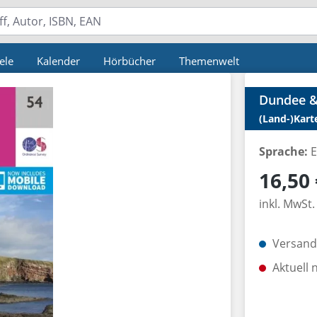
ele
Kalender
Hörbücher
Themenwelt
Dundee &
(Land-)Kart
Sprache:
E
Regulärer P
16,50 
inkl. MwSt.
Versandk
Aktuell 