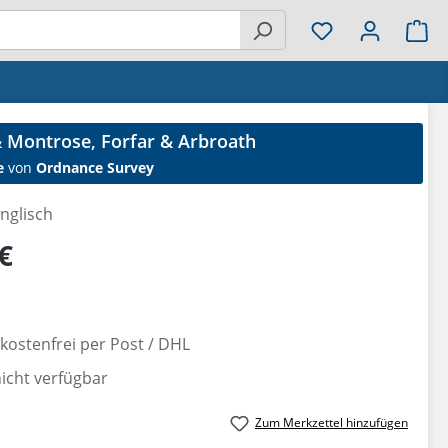
Wa
 Montrose, Forfar & Arbroath
e
von
Ordnance Survey
nglisch
reis:
€
ostenfrei per Post / DHL
nicht verfügbar
Zum Merkzettel hinzufügen