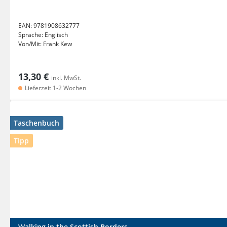
EAN:
9781908632777
Sprache:
Englisch
Von/Mit:
Frank Kew
13,30 €
inkl. MwSt.
Lieferzeit 1-2 Wochen
Taschenbuch
Tipp
Walking in the Scottish Borders