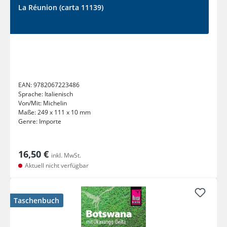
La Réunion (carta 11139)
EAN:
9782067223486
Sprache:
Italienisch
Von/Mit:
Michelin
Maße:
249 x 111 x 10 mm
Genre:
Importe
16,50 €
inkl. MwSt.
Aktuell nicht verfügbar
Taschenbuch