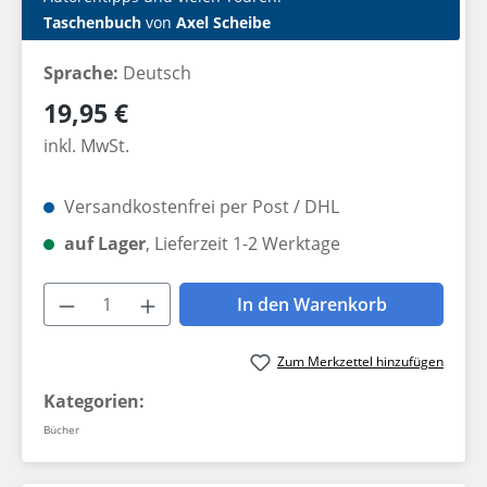
Taschenbuch
von
Axel Scheibe
Sprache:
Deutsch
Regulärer Preis:
19,95 €
inkl. MwSt.
Versandkostenfrei per Post / DHL
auf Lager
, Lieferzeit 1-2 Werktage
Produkt Anzahl: Gib den gewünschten W
In den Warenkorb
Zum Merkzettel hinzufügen
Kategorien:
Bücher