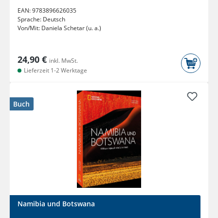
EAN:
9783896626035
Sprache:
Deutsch
Von/Mit:
Daniela Schetar (u. a.)
24,90 €
inkl. MwSt.
Lieferzeit 1-2 Werktage
Buch
Namibia und Botswana