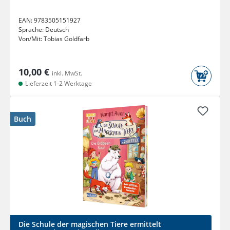
Kinder in der...
EAN:
9783505151927
Sprache:
Deutsch
Von/Mit:
Tobias Goldfarb
10,00 €
inkl. MwSt.
Lieferzeit 1-2 Werktage
Buch
Die Schule der magischen Tiere ermittelt