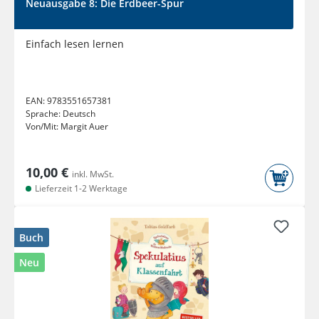
Neuausgabe 8: Die Erdbeer-Spur
Einfach lesen lernen
EAN:
9783551657381
Sprache:
Deutsch
Von/Mit:
Margit Auer
10,00 €
inkl. MwSt.
Lieferzeit 1-2 Werktage
Buch
Neu