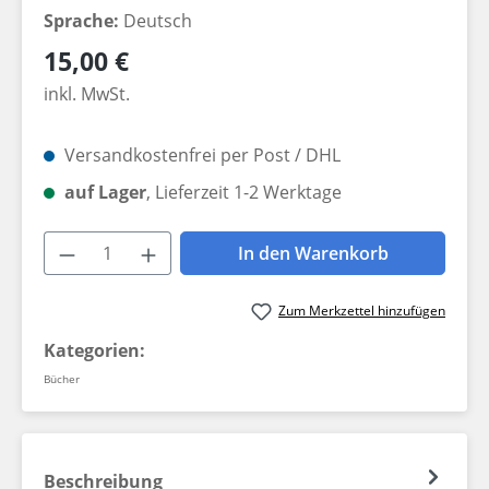
Sprache:
Deutsch
Regulärer Preis:
15,00 €
inkl. MwSt.
Versandkostenfrei per Post / DHL
auf Lager
, Lieferzeit 1-2 Werktage
Produkt Anzahl: Gib den gewünschten W
In den Warenkorb
Zum Merkzettel hinzufügen
Kategorien:
Bücher
Beschreibung