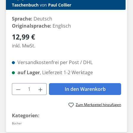
Taschenbuch
von
Paul Collier
Sprache:
Deutsch
Originalsprache:
Englisch
Regulärer Preis:
12,99 €
inkl. MwSt.
Versandkostenfrei per Post / DHL
auf Lager
, Lieferzeit 1-2 Werktage
Produkt Anzahl: Gib den gewünschten W
In den Warenkorb
Zum Merkzettel hinzufügen
Kategorien:
Bücher