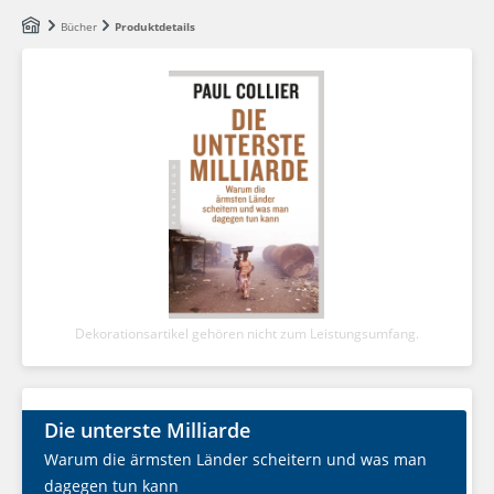
Zum Hauptinhalt springen
Bücher
Produktdetails
Dekorationsartikel gehören nicht zum Leistungsumfang.
Die unterste Milliarde
Warum die ärmsten Länder scheitern und was man
dagegen tun kann