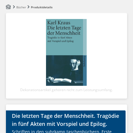
Zum Hauptinhalt springen
Bücher
Produktdetails
Dekorationsartikel gehören nicht zum Leistungsumfang.
Die letzten Tage der Menschheit. Tragödie
in fünf Akten mit Vorspiel und Epilog.
Schriften in den suhrkamp taschenbüchern. Erste