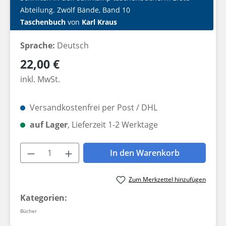
Abteilung. Zwölf Bände, Band 10
Taschenbuch
von
Karl Kraus
Sprache:
Deutsch
Regulärer Preis:
22,00 €
inkl. MwSt.
Versandkostenfrei per Post / DHL
auf Lager
, Lieferzeit 1-2 Werktage
Produkt Anzahl: Gib den gewünschten W
In den Warenkorb
Zum Merkzettel hinzufügen
Kategorien:
Bücher