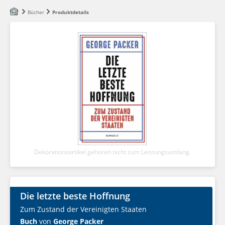
Zum Hauptinhalt springen
Bücher
Produktdetails
Dekorationsartikel gehören nicht zum Leistungsumfang.
Die letzte beste Hoffnung
Zum Zustand der Vereinigten Staaten
Buch
von
George Packer