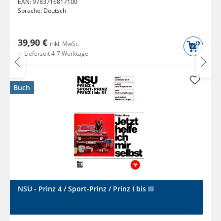
EAN:
9783716817100
Sprache:
Deutsch
39,90 €
inkl. MwSt.
Lieferzeit 4-7 Werktage
Buch
NSU - Prinz 4 / Sport-Prinz / Prinz I bis III