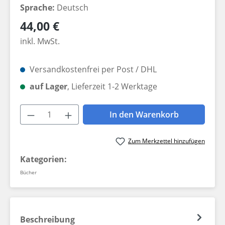
Sprache:
Deutsch
Regulärer Preis:
44,00 €
inkl. MwSt.
Versandkostenfrei per Post / DHL
auf Lager
, Lieferzeit 1-2 Werktage
Produkt Anzahl: Gib den gewünschten W
In den Warenkorb
Zum Merkzettel hinzufügen
Kategorien:
Bücher
Beschreibung