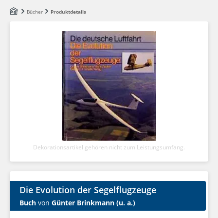
Zum Hauptinhalt springen
Bücher
Produktdetails
Dekorationsartikel gehören nicht zum Leistungsumfang.
Die Evolution der Segelflugzeuge
Buch
von
Günter Brinkmann (u. a.)