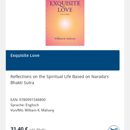
Exquisite Love
Reflections on the Spiritual Life Based on Narada's
Bhakti Sutra
EAN:
9780991546800
Sprache:
Englisch
Von/Mit:
William K. Mahony
31,40 €
inkl. MwSt.