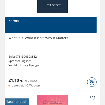
Karma
What It Is, What It Isn't, Why It Matters
EAN:
9781590308882
Sprache:
Englisch
Von/Mit:
Traleg Kyabgon
21,10 €
inkl. MwSt.
Lieferzeit 1-2 Wochen
Taschenbuch