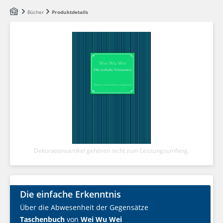
Zum Hauptinhalt springen
Bücher
Produktdetails
Dekorationsartikel gehören nicht zum Leistungsumfang.
Die einfache Erkenntnis
Über die Abwesenheit der Gegensätze
Taschenbuch
von
Wei Wu Wei