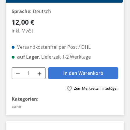
Sprache:
Deutsch
Regulärer Preis:
12,00 €
inkl. MwSt.
Versandkostenfrei per Post / DHL
auf Lager
, Lieferzeit 1-2 Werktage
Produkt Anzahl: Gib den gewünschten W
In den Warenkorb
Zum Merkzettel hinzufügen
Kategorien:
Bücher