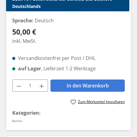
Deutschlands
Sprache:
Deutsch
Regulärer Preis:
50,00 €
inkl. MwSt.
Versandkostenfrei per Post / DHL
auf Lager
, Lieferzeit 1-2 Werktage
Produkt Anzahl: Gib den gewünschten W
In den Warenkorb
Zum Merkzettel hinzufügen
Kategorien:
Bücher