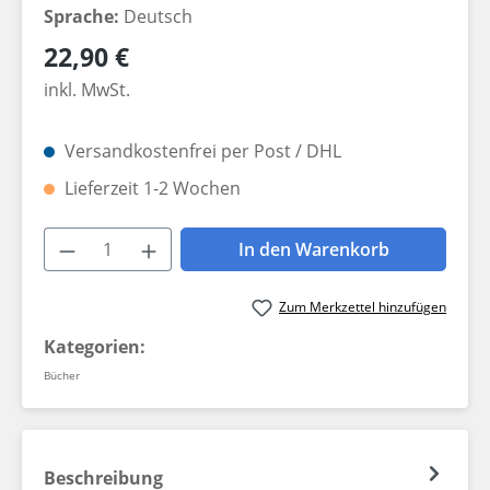
Sprache:
Deutsch
Regulärer Preis:
22,90 €
inkl. MwSt.
Versandkostenfrei per Post / DHL
Lieferzeit 1-2 Wochen
Produkt Anzahl: Gib den gewünschten W
In den Warenkorb
Zum Merkzettel hinzufügen
Kategorien:
Bücher
Beschreibung