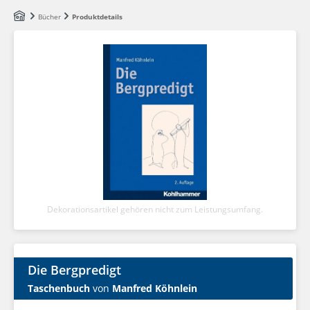
Zum Hauptinhalt springen
Bücher
Produktdetails
Dekorationsartikel gehören nicht zum Leistungsumfang.
Die Bergpredigt
Taschenbuch
von
Manfred Köhnlein