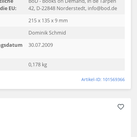
liche
BoD - Books on Demand, In de Tarpen
die EU:
42, D-22848 Norderstedt, info@bod.de
215 x 135 x 9 mm
Dominik Schmid
ngsdatum
30.07.2009
0,178 kg
Artikel-ID: 101569366