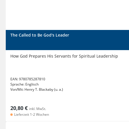
The Called to Be God's Leader
How God Prepares His Servants for Spiritual Leadership
EAN:
9780785287810
Sprache:
Englisch
Von/Mit:
Henry T. Blackaby (u. a.)
20,80 €
inkl. MwSt.
Lieferzeit 1-2 Wochen