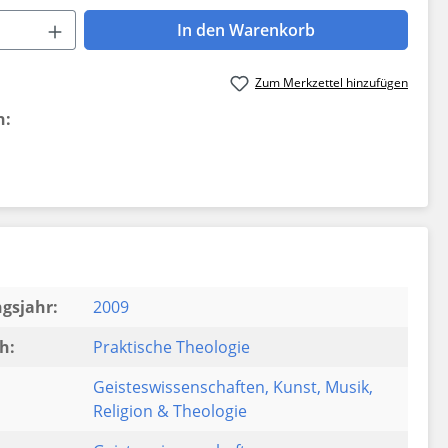
 Anzahl: Gib den gewünschten Wert ein 
In den Warenkorb
Zum Merkzettel hinzufügen
n:
gsjahr:
2009
h:
Praktische Theologie
Geisteswissenschaften
, Kunst
, Musik
,
Religion & Theologie