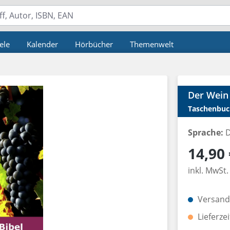
ele
Kalender
Hörbücher
Themenwelt
Der Wein 
Taschenbuc
Sprache:
D
Regulärer P
14,90 
inkl. MwSt.
Versandk
Lieferze