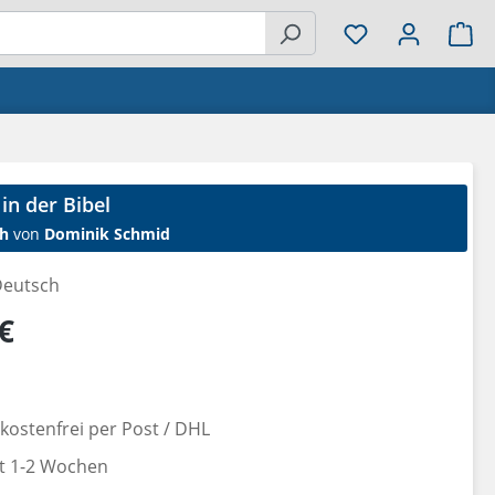
Wa
in der Bibel
h
von
Dominik Schmid
eutsch
reis:
€
ostenfrei per Post / DHL
it 1-2 Wochen