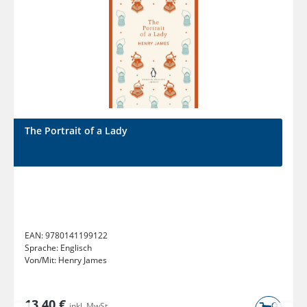
The Portrait of a Lady
EAN:
9780141199122
Sprache:
Englisch
Von/Mit:
Henry James
13,40 €
inkl. MwSt.