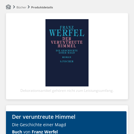
Zum Hauptinhalt springen
Bücher
Produktdetails
Dekorationsartikel gehören nicht zum Leistungsumfang.
Der veruntreute Himmel
Die Geschichte einer Magd
Buch
von
Franz Werfel