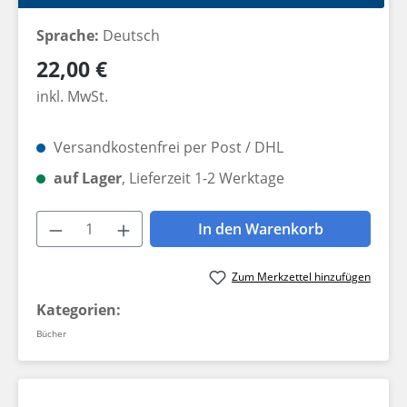
Sprache:
Deutsch
Regulärer Preis:
22,00 €
inkl. MwSt.
Versandkostenfrei per Post / DHL
auf Lager
, Lieferzeit 1-2 Werktage
Produkt Anzahl: Gib den gewünschten W
In den Warenkorb
Zum Merkzettel hinzufügen
Kategorien:
Bücher