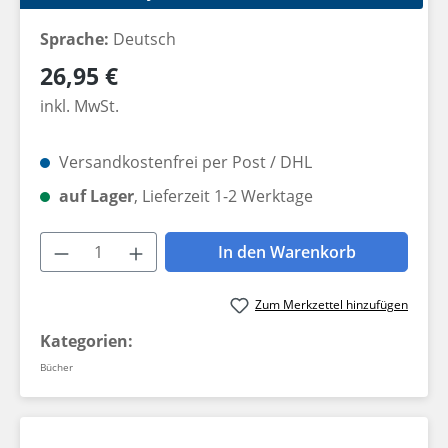
Sprache:
Deutsch
Regulärer Preis:
26,95 €
inkl. MwSt.
Versandkostenfrei per Post / DHL
auf Lager
, Lieferzeit 1-2 Werktage
Produkt Anzahl: Gib den gewünschten W
In den Warenkorb
Zum Merkzettel hinzufügen
Kategorien:
Bücher