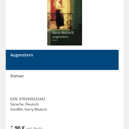
Augenstern
Roman
EAN:
9783499232442
Sprache:
Deutsch
Von/Mit:
Harry Mulisch
6,90 €
inkl. MwSt.