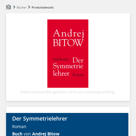
Zum Hauptinhalt springen
Bücher
Produktdetails
Dekorationsartikel gehören nicht zum Leistungsumfang.
Der Symmetrielehrer
Roman
Buch
von
Andrej Bitow