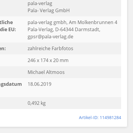
pala-verlag
Pala- Verlag GmbH
liche
pala-verlag gmbh, Am Molkenbrunnen 4
die EU:
Pala-Verlag, D-64344 Darmstadt,
gpsr@pala-verlag.de
en:
zahlreiche Farbfotos
246 x 174 x 20 mm
Michael Altmoos
ngsdatum
18.06.2019
0,492 kg
Artikel-ID: 114981284