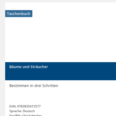
Moos in Groß 167
Das Allerletzte: Moos beseitigen? 191
Taschenbuch
Bäume und Sträucher
Bestimmen in drei Schritten
EAN:
9783835415577
Sprache:
Deutsch
Von/Mit:
Ulrich Hecker