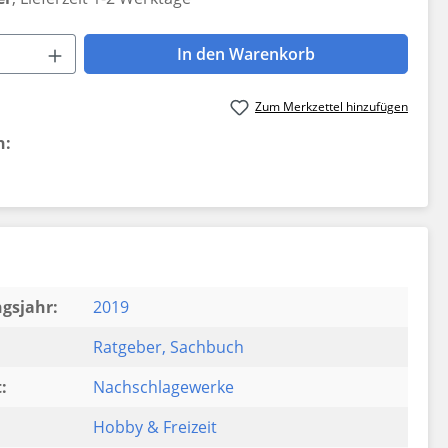
 Anzahl: Gib den gewünschten Wert ein 
In den Warenkorb
Zum Merkzettel hinzufügen
n:
gsjahr:
2019
Ratgeber
, Sachbuch
:
Nachschlagewerke
Hobby & Freizeit