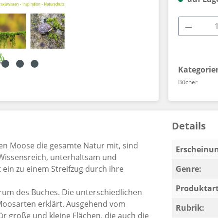
Produkt
Kategorie
Bücher
Details
men Moose die gesamte Natur mit, sind
Erscheinun
. Wissensreich, unterhaltsam und
 ein zu einem Streifzug durch ihre
Genre:
Produktart
trum des Buches. Die unterschiedlichen
oosarten erklärt. Ausgehend vom
Rubrik:
r große und kleine Flächen, die auch die