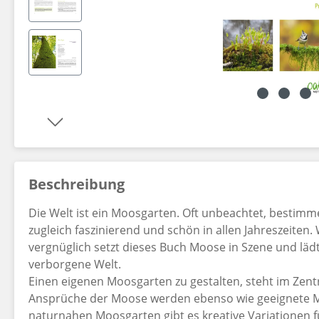
Dekorationsartikel gehören nicht zum Leistungsumfang.
Beschreibung
Die Welt ist ein Moosgarten. Oft unbeachtet, bestim
zugleich faszinierend und schön in allen Jahreszeiten
vergnüglich setzt dieses Buch Moose in Szene und lädt
verborgene Welt.
Einen eigenen Moosgarten zu gestalten, steht im Zen
Ansprüche der Moose werden ebenso wie geeignete M
naturnahen Moosgarten gibt es kreative Variationen fü