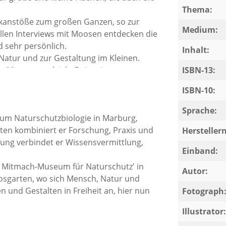
Thema:
kanstöße zum großen Ganzen, so zur
Medium:
len Interviews mit Moosen entdecken die
 sehr persönlich.
Inhalt:
atur und zur Gestaltung im Kleinen.
u Moosen zugleich. Es ist eine
ISBN-13:
schen mit und ohne Moosgarten, die
ISBN-10:
n Blickwinkeln entdecken möchten.
Sprache:
ium Naturschutzbiologie in Marburg,
2020 von Schloss Dennenlohe in der
ekten kombiniert er Forschung, Praxis und
he Leistungen mit dem 2. Platz
Herstelle
dung verbindet er Wissensvermittlung,
Einband:
r - Mitmach-Museum für Naturschutz' in
Autor:
sgarten, wo sich Mensch, Natur und
 und Gestalten in Freiheit an, hier nun
Fotograph
Illustrator: