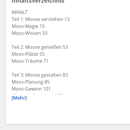
Inhaltsverzeichnis
INHALT
Teil 1: Moose verstehen 13
Moos-Magie 15
Moos-Wissen 33
Teil 2: Moose genießen 53
Moos-Plätze 55
Moos-Träume 71
Teil 3: Moose gestalten 83
Moos-Planung 85
Moos-Gewinn 101
Moos-Ausbringung 127
[Mehr]
Moos-Pflege 139
Moos kreativ 157
Teil 4: Moose mit-denken 165