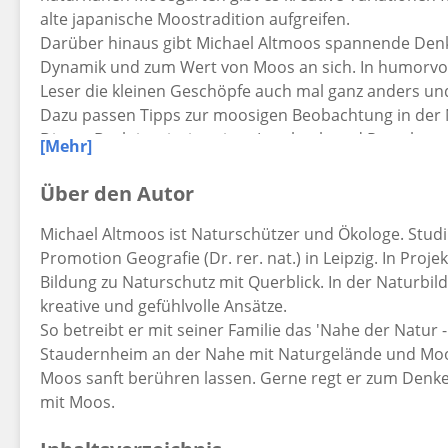
alte japanische Moostradition aufgreifen.
Darüber hinaus gibt Michael Altmoos spannende Den
Dynamik und zum Wert von Moos an sich. In humorvol
Leser die kleinen Geschöpfe auch mal ganz anders und
Dazu passen Tipps zur moosigen Beobachtung in der N
Dieses Buch ist einzigartiges Lesebuch und Ratgeber z
[Mehr]
schöpferische Quelle und konkrete Anregung für Men
Natur und Naturschutz gerade durch Moose mit neue
Über den Autor
Michael Altmoos ist Naturschützer und Ökologe. Stud
Dieses Buch wurde beim Deutschen Gartenbuchpreis 
Promotion Geografie (Dr. rer. nat.) in Leipzig. In Proj
Kategorie der STIHL-Sonderpreise für außergewöhnlic
Bildung zu Naturschutz mit Querblick. In der Naturbil
ausgezeichnet.
kreative und gefühlvolle Ansätze.
So betreibt er mit seiner Familie das 'Nahe der Natu
Staudernheim an der Nahe mit Naturgelände und Moo
Moos sanft berühren lassen. Gerne regt er zum Denken
mit Moos.