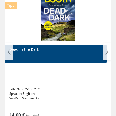
Tipp
Dead in the Dark
EAN:
9780751567571
Sprache:
Englisch
Von/Mit:
Stephen Booth
14,00 €
inkl. MwSt.