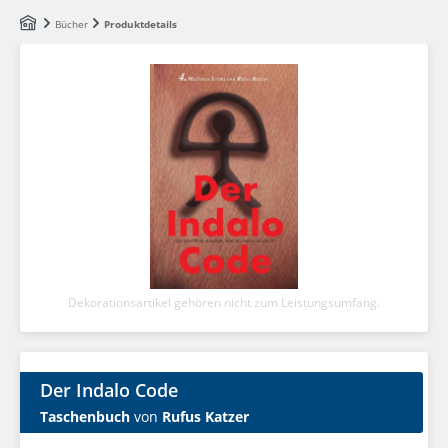
Zum Hauptinhalt springen
Bücher
Produktdetails
Dekorationsartikel gehören nicht zum Leistungsumfang.
Der Indalo Code
Taschenbuch
von
Rufus Katzer