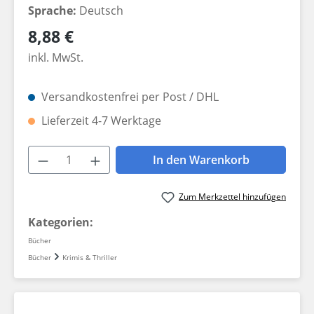
Sprache:
Deutsch
Regulärer Preis:
8,88 €
inkl. MwSt.
Versandkostenfrei per Post / DHL
Lieferzeit 4-7 Werktage
Produkt Anzahl: Gib den gewünschten W
In den Warenkorb
Zum Merkzettel hinzufügen
Kategorien:
Bücher
Bücher
Krimis & Thriller