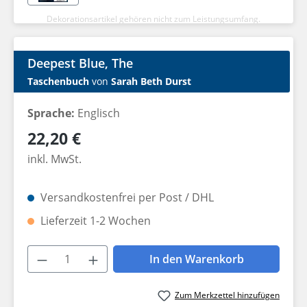
Dekorationsartikel gehören nicht zum Leistungsumfang.
Deepest Blue, The
Taschenbuch
von
Sarah Beth Durst
Sprache:
Englisch
Regulärer Preis:
22,20 €
inkl. MwSt.
Versandkostenfrei per Post / DHL
Lieferzeit 1-2 Wochen
Produkt Anzahl: Gib den gewünschten W
In den Warenkorb
Zum Merkzettel hinzufügen