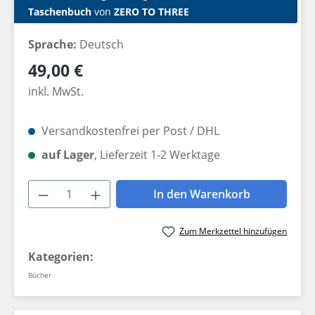
Taschenbuch
von
ZERO TO THREE
Sprache:
Deutsch
Regulärer Preis:
49,00 €
inkl. MwSt.
Versandkostenfrei per Post / DHL
auf Lager
, Lieferzeit 1-2 Werktage
Produkt Anzahl: Gib den gewünschten W
In den Warenkorb
Zum Merkzettel hinzufügen
Kategorien:
Bücher