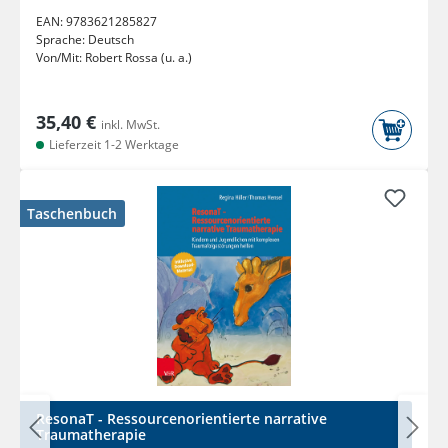
EAN:
9783621285827
Sprache:
Deutsch
Von/Mit:
Robert Rossa (u. a.)
35,40 €
inkl. MwSt.
Lieferzeit 1-2 Werktage
Taschenbuch
ResonaT - Ressourcenorientierte narrative
Traumatherapie