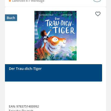
Lieferzeit 4-7 Werktage
Buch
Der Trau-dich-Tiger
EAN:
9783751400992
Sprache:
Deutsch