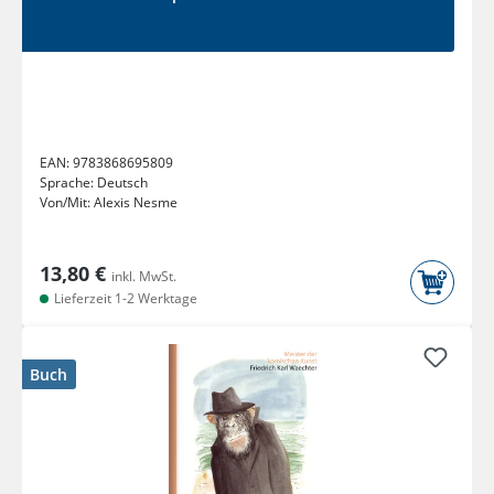
EAN:
9783868695809
Sprache:
Deutsch
Von/Mit:
Alexis Nesme
13,80 €
inkl. MwSt.
Lieferzeit 1-2 Werktage
Buch