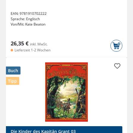
EAN:
9781910702222
Sprache:
Englisch
Von/Mit:
Kate Beaton
26,35 €
inkl. MwSt.
Lieferzeit 1-2 Wochen
Buch
Tipp
Die Kinder des Kapitän Grant 03