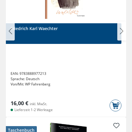
Friedrich Karl Waechter
EAN:
9783888977213
Sprache:
Deutsch
Von/Mit:
WP Fahrenberg
16,00 €
inkl. MwSt.
Lieferzeit 1-2 Werktage
Taschenbuch