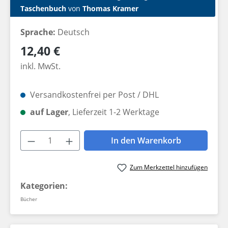
Taschenbuch
von
Thomas Kramer
Sprache:
Deutsch
Regulärer Preis:
12,40 €
inkl. MwSt.
Versandkostenfrei per Post / DHL
auf Lager
, Lieferzeit 1-2 Werktage
Produkt Anzahl: Gib den gewünschten W
In den Warenkorb
Zum Merkzettel hinzufügen
Kategorien:
Bücher