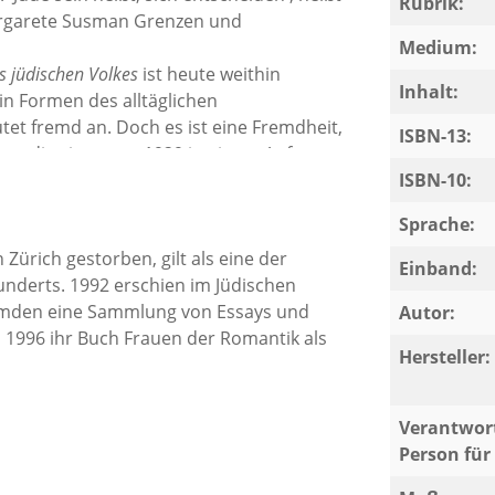
Rubrik:
Margarete Susman Grenzen und
Medium:
s jüdischen Volkes
ist heute weithin
Inhalt:
 in Formen des alltäglichen
et fremd an. Doch es ist eine Fremdheit,
ISBN-13:
g, die sie zuerst 1929 in einem Aufsatz
er Benjamin, Gershom Scholem und Paul
ISBN-10:
n, 'keine große Leistung des Judentums im
Sprache:
 Prozeßpartner nicht mehr mit Namen
ürich gestorben, gilt als eine der
einer Rechtfertigung Gottes vor seinem
Einband:
derts. 1992 erschien im Jüdischen
e. Die ganze große nachbiblische
remden eine Sammlung von Essays und
Autor:
1996 ihr Buch Frauen der Romantik als
Hersteller:
Verantwort
Person für 