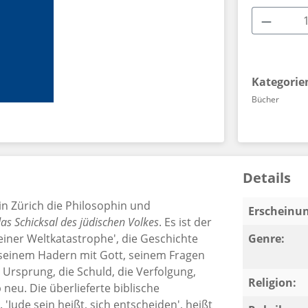
Produkt
Kategorie
Bücher
Details
in Zürich die Philosophin und
Erscheinun
s Schicksal des jüdischen Volkes
. Es ist der
einer Weltkatastrophe', die Geschichte
Genre:
 seinem Hadern mit Gott, seinem Fragen
 Ursprung, die Schuld, die Verfolgung,
Religion:
neu. Die überlieferte biblische
'Jude sein heißt, sich entscheiden', heißt