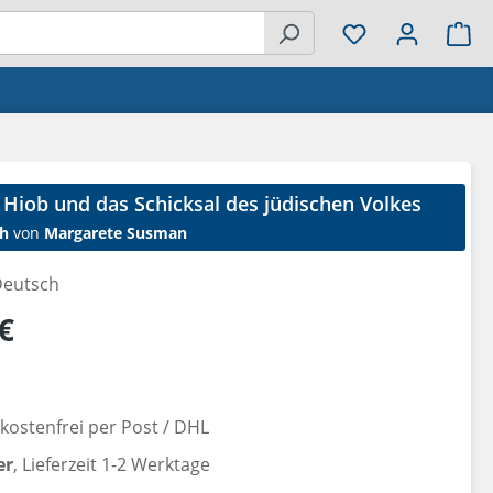
Wa
Hiob und das Schicksal des jüdischen Volkes
h
von
Margarete Susman
eutsch
reis:
€
ostenfrei per Post / DHL
er
, Lieferzeit 1-2 Werktage