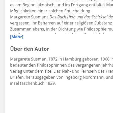
es am Beginn lakonisch, und im Fortgang entfaltet 
Möglichkeiten einer solchen Entscheidung.
Margarete Susmans
Das Buch Hiob und das Schicksal de
vergessen. Ihr Beharren auf einer religiösen Substanz
Zusammenlebens, in der Dichtung wie Philosophie mut
mit der vertraut zu machen sich lohnt. Ihre Hiobdeutun
[Mehr]
über Franz Kafka vorbrachte, hat Martin Buber, Walt
Celan beeinflußt. 'Es gibt', schreibt Margarete Susma
Über den Autor
Exil bis in die späte Dichtung Kafkas hinein, die den
Margarete Susman, 1872 in Hamburg geboren, 1966 in Z
nennt, die nicht im Kern eine Theodizee, der Versuch 
bedeutenden Philosophinnen des vergangenen Jahrhun
Volk oder eine Rechtfertigung des Volkes vor Gott wär
Verlag unter dem Titel Das Nah- und Fernsein des F
Überlieferung kreist letztlich um diese Frage.'
Briefen, herausgegeben von Ingeborg Nordmann, und 
insel taschenbuch 1829.