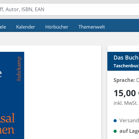
ele
Kalender
Hörbücher
Themenwelt
Das Buch 
Taschenbuc
Sprache:
D
Regulärer P
15,00 
inkl. MwSt.
Versandk
auf Lag