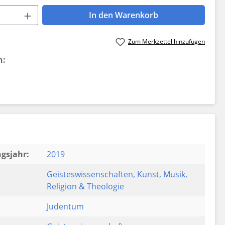
 Anzahl: Gib den gewünschten Wert ein 
In den Warenkorb
Zum Merkzettel hinzufügen
n:
gsjahr:
2019
Geisteswissenschaften
, Kunst
, Musik
,
Religion & Theologie
Judentum