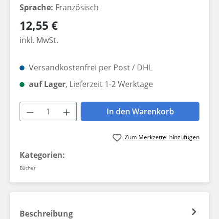
Sprache:
Französisch
Regulärer Preis:
12,55 €
inkl. MwSt.
Versandkostenfrei per Post / DHL
auf Lager
, Lieferzeit 1-2 Werktage
Produkt Anzahl: Gib den gewünschten W
In den Warenkorb
Zum Merkzettel hinzufügen
Kategorien:
Bücher
Beschreibung