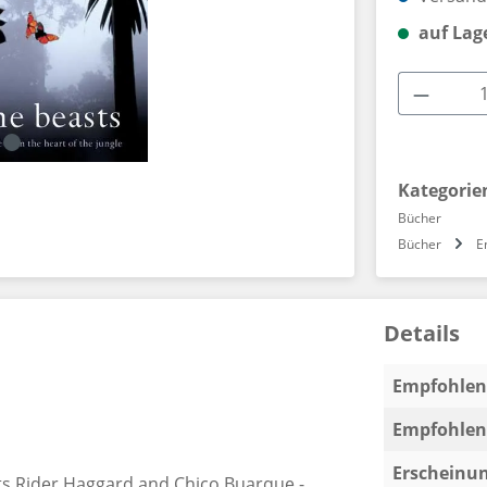
auf Lag
Produkt
Kategorie
Bücher
Bücher
E
Details
Empfohlen 
Empfohlen 
Erscheinun
rts Rider Haggard and Chico Buarque -