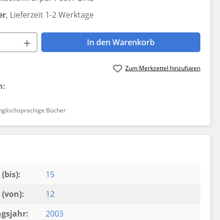
er
, Lieferzeit 1-2 Werktage
 Anzahl: Gib den gewünschten Wert ein 
In den Warenkorb
Zum Merkzettel hinzufügen
n:
nglischsprachige Bücher
(bis):
15
(von):
12
gsjahr:
2003