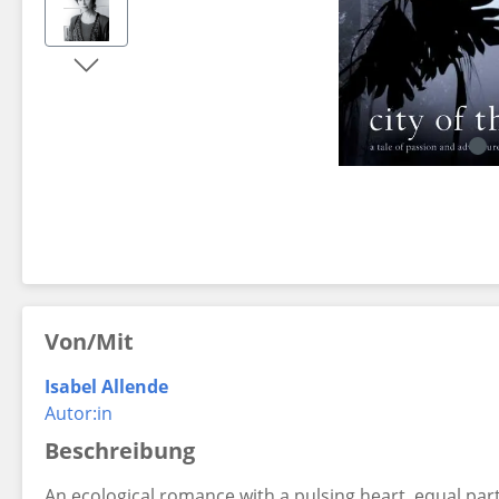
Dekorationsartikel gehören nicht zum Leistungsumfang.
Von/Mit
Isabel Allende
Autor:in
Beschreibung
An ecological romance with a pulsing heart, equal pa