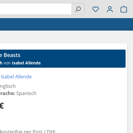
Wa
he Beasts
h
von
Isabel Allende
Isabel Allende
nglisch
prache:
Spanisch
reis:
€
ostenfrei per Post / DHL