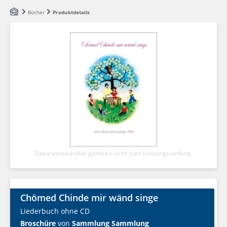
Zum Hauptinhalt springen
Bücher
Produktdetails
Dekorationsartikel gehören nicht zum Leistungsumfang.
Chömed Chinde mir wänd singe
Liederbuch ohne CD
Broschüre
von
Sammlung Sammlung