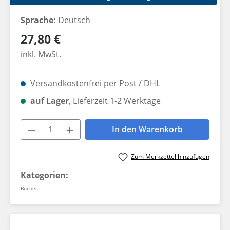
Sprache:
Deutsch
Regulärer Preis:
27,80 €
inkl. MwSt.
Versandkostenfrei per Post / DHL
auf Lager
, Lieferzeit 1-2 Werktage
Produkt Anzahl: Gib den gewünschten W
In den Warenkorb
Zum Merkzettel hinzufügen
Kategorien:
Bücher