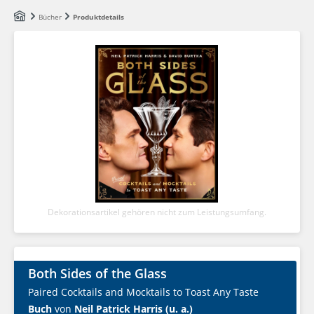
Zum Hauptinhalt springen
Bücher
Produktdetails
Dekorationsartikel gehören nicht zum Leistungsumfang.
Both Sides of the Glass
Paired Cocktails and Mocktails to Toast Any Taste
Buch
von
Neil Patrick Harris (u. a.)