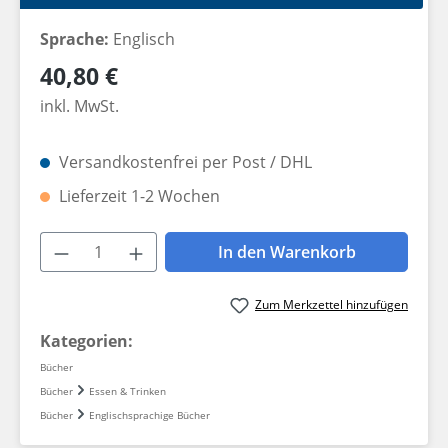
Sprache:
Englisch
Regulärer Preis:
40,80 €
inkl. MwSt.
Versandkostenfrei per Post / DHL
Lieferzeit 1-2 Wochen
Produkt Anzahl: Gib den gewünschten W
In den Warenkorb
Zum Merkzettel hinzufügen
Kategorien:
Bücher
Bücher
Essen & Trinken
Bücher
Englischsprachige Bücher