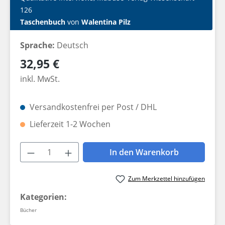
126
Taschenbuch
von
Walentina Pilz
Sprache:
Deutsch
Regulärer Preis:
32,95 €
inkl. MwSt.
Versandkostenfrei per Post / DHL
Lieferzeit 1-2 Wochen
Produkt Anzahl: Gib den gewünschten W
In den Warenkorb
Zum Merkzettel hinzufügen
Kategorien:
Bücher