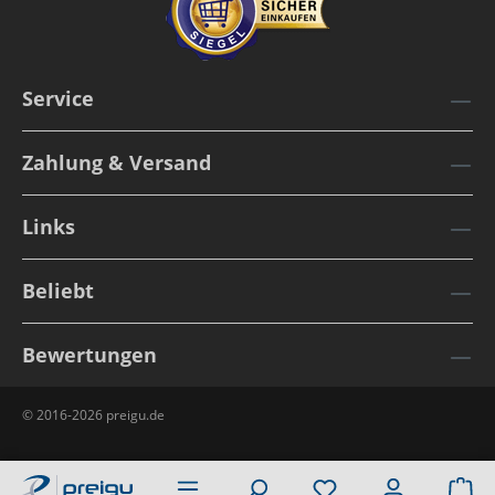
Service
Zahlung & Versand
Links
Beliebt
Bewertungen
© 2016-2026 preigu.de
Wa