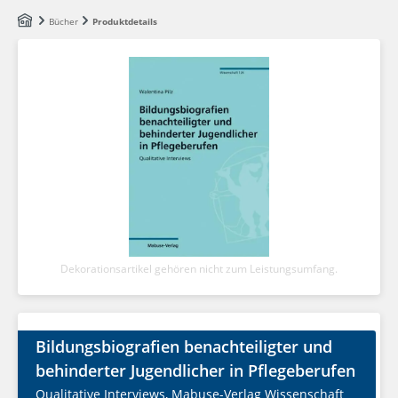
Zum Hauptinhalt springen
Bücher
Produktdetails
Dekorationsartikel gehören nicht zum Leistungsumfang.
Bildungsbiografien benachteiligter und
behinderter Jugendlicher in Pflegeberufen
Qualitative Interviews, Mabuse-Verlag Wissenschaft