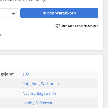
 Anzahl: Gib den gewünschten Wert ein 
In den Warenkorb
Zum Merkzettel hinzufügen
n:
gsjahr:
2021
Ratgeber
, Sachbuch
:
Nachschlagewerke
Hobby & Freizeit