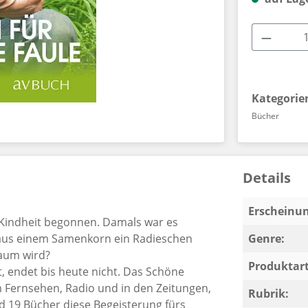
Produkt
Kategorie
Bücher
Details
Erscheinun
r Kindheit begonnen. Damals war es
 aus einem Samenkorn ein Radieschen
Genre:
Baum wird?
Produktart
, endet bis heute nicht. Das Schöne
im Fernsehen, Radio und in den Zeitungen,
Rubrik:
d 19 Bücher diese Begeisterung fürs