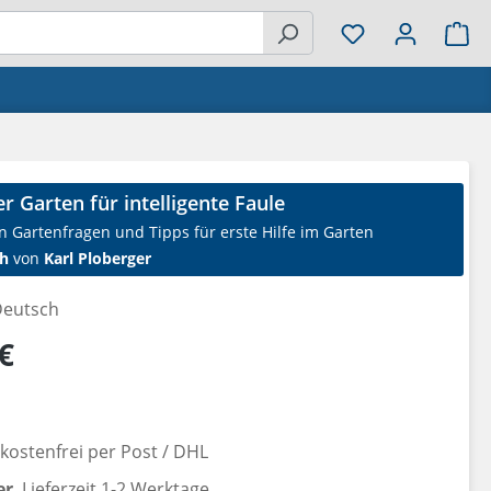
Wa
er Garten für intelligente Faule
n Gartenfragen und Tipps für erste Hilfe im Garten
h
von
Karl Ploberger
eutsch
reis:
€
ostenfrei per Post / DHL
er
, Lieferzeit 1-2 Werktage