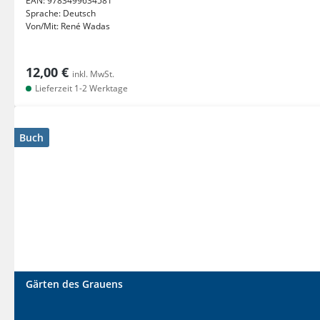
EAN:
9783499634581
Sprache:
Deutsch
Von/Mit:
René Wadas
12,00 €
inkl. MwSt.
Lieferzeit 1-2 Werktage
Buch
Gärten des Grauens