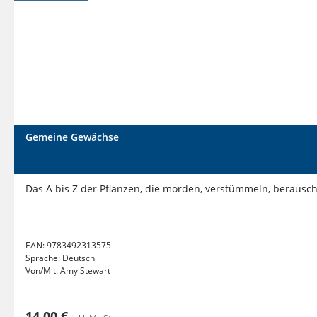
Gemeine Gewächse
Das A bis Z der Pflanzen, die morden, verstümmeln, berausc
EAN:
9783492313575
Sprache:
Deutsch
Von/Mit:
Amy Stewart
14,00 €