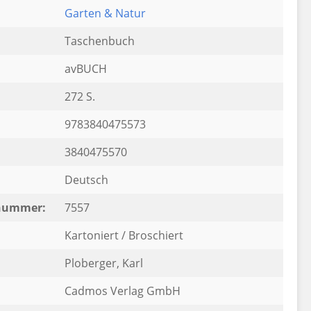
Garten & Natur
Taschenbuch
avBUCH
272 S.
9783840475573
3840475570
Deutsch
rnummer:
7557
Kartoniert / Broschiert
Ploberger, Karl
Cadmos Verlag GmbH