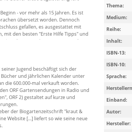
Thema:
Beginn - vor mehr als 15 Jahren. Es ist
Medium:
 Sprachen übersetzt worden. Dennoch
schluss gefallen, es ausgestattet mit
Reihe:
 mit den besten "Erste Hilfe Tipps" und
sowie prägnanten Antworten zu ergänzen.
Inhalt:
assiker fürs biologische Gärtnern
ISBN-13:
r grünes Paradies und Karl Ploberger
ISBN-10:
t seiner Jugend beschäftigt sich der
 Bücher und jährlichen Kalender unter
Sprache:
e an die 600.000-mal verkauft worden.
Herstelle
für den ORF Gartensendungen in Radio und
", ORF 2) gestaltet auf kurze und
Einband:
ärungen.
eber der Biogartenzeitschrift "kraut &
Autor:
 Website [...] liefert so wie seine neue
Hersteller:
s.