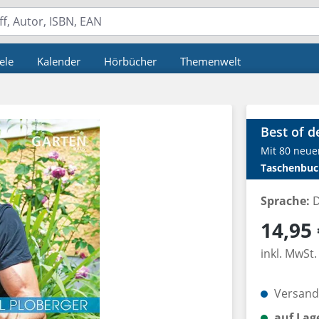
ele
Kalender
Hörbücher
Themenwelt
Best of d
Mit 80 neue
Taschenbuc
Sprache:
D
Regulärer P
14,95 
inkl. MwSt.
Versandk
auf Lag