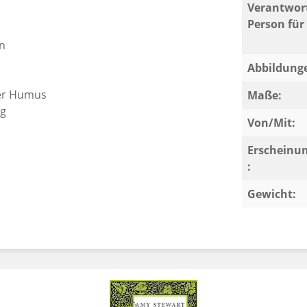
Verantwort
Person für 
n
Abbildung
ter Humus
Maße:
ng
Von/Mit:
Erscheinu
:
Gewicht: