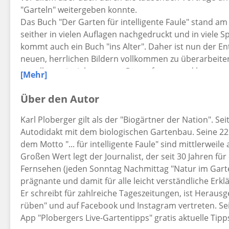
"Garteln" weitergeben konnte.
Das Buch "Der Garten für intelligente Faule" stand am 
seither in vielen Auflagen nachgedruckt und in viele
kommt auch ein Buch "ins Alter". Daher ist nun der Ent
neuen, herrlichen Bildern vollkommen zu überarbeiten,
vor allem mit vielen neuen Gartenfragen und kurzen 
[Mehr]
Ich freue mich, wenn dieses Buch seine Position als Kl
weiterhin beibehalten wird.
Über den Autor
Garteln Sie fröhlich weiter, genießen Sie weiterhin Ih
Karl Ploberger gilt als der "Biogärtner der Nation". Sei
wünscht Ihnen dazu: Viel Spaß beim Garteln!
Autodidakt mit dem biologischen Gartenbau. Seine 22
dem Motto "... für intelligente Faule" sind mittlerweil
Großen Wert legt der Journalist, der seit 30 Jahren 
Fernsehen (jeden Sonntag Nachmittag "Natur im Garten
prägnante und damit für alle leicht verständliche Erkl
Er schreibt für zahlreiche Tageszeitungen, ist Herausg
rüben" und auf Facebook und Instagram vertreten. Seine
App "Plobergers Live-Gartentipps" gratis aktuelle Tipp