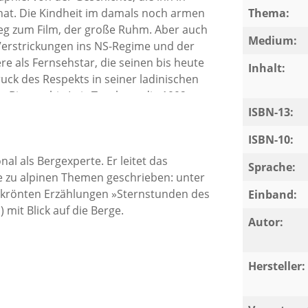
hat. Die Kindheit im damals noch armen
Thema:
Weg zum Film, der große Ruhm. Aber auch
Medium:
 Verstrickungen ins NS-Regime und der
re als Fernsehstar, die seinen bis heute
Inhalt:
ruck des Respekts in seiner ladinischen
n Biographie Luis Trenkers, die 1992
erhaltsam erzähltes Leben, einBB in
ISBN-13:
den, der sich für Film, für die Berge und
ISBN-10:
- Die erste und bisher einzige Biographie
al als Bergexperte. Er leitet das
n Trenkers Werk als Bergsteiger,
Sprache:
zu alpinen Themen geschrieben: unter
assade eines Mythos»Das macht den Wert
gekrönten Erzählungen »Sternstunden des
ch.« (Bergsteiger)»Ein spannend und
Einband:
 mit Blick auf die Berge.
bewegter Zeitgeschichte.« (Die
Autor:
m Grödnertal zeichnet ein spannendes
d Filmschaffenden Trenkers.« (Neue
Hersteller: