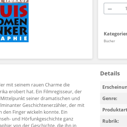
Produkt
Kategorie
Bücher
Details
, der mit seinem rauen Charme die
Erscheinun
ka erobert hat. Ein Filmregisseur, der
 Mittelpunkt seiner dramatischen und
Genre:
lminanter Geschichtenerzähler, der mit
Produktart
den Finger wickeln konnte. Ein
rnseh- und Hörfunkgeschichte ganz
Rubrik:
aphie: von der Geschichte, die ihn in