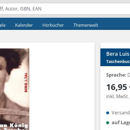
ele
Kalender
Hörbücher
Themenwelt
Bera Luis
Taschenbuc
Sprache:
D
Regulärer P
16,95 
inkl. MwSt.
Versandk
auf Lag