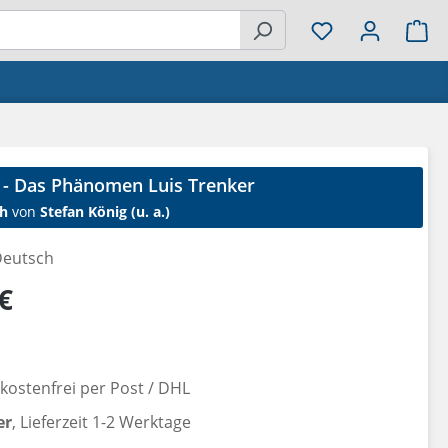
Wa
 - Das Phänomen Luis Trenker
h
von
Stefan König (u. a.)
eutsch
reis:
€
ostenfrei per Post / DHL
er
, Lieferzeit 1-2 Werktage