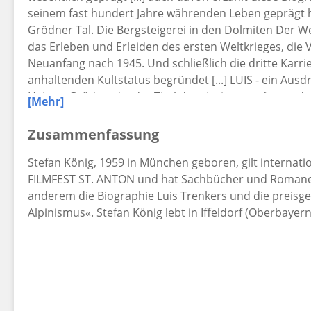
seinem fast hundert Jahre währenden Leben geprägt 
Grödner Tal. Die Bergsteigerei in den Dolmiten Der 
das Erleben und Erleiden des ersten Weltkrieges, die
Neuanfang nach 1945. Und schließlich die dritte Karrie
anhaltenden Kultstatus begründet [...] LUIS - ein Ausd
Heimat Gröden - ist der Titel der einzigen umfassende
[Mehr]
erstmals erschienen ist. Ein spannend und höchst unt
hundert Jahre bewegter Zeitgeschichte. Ein Buch für je
Zusammenfassung
für die Geschichte des 20. Jahrhunderts interessieren.
Stefan König, 1959 in München geboren, gilt internation
zum »König der Berge«- Eine spannende Würdigung vo
FILMFEST ST. ANTON und hat Sachbücher und Romane 
Erzähler und Filmschaffender- Ein Blick hinter die F
anderem die Biographie Luis Trenkers und die preis
dieser Biographie aus - sie ist durch und durch ehrli
Alpinismus«. Stefan König lebt in Iffeldorf (Oberbayern)
unterhaltsam erzähltes Leben, einBB in hundert Jahre 
Dolomiten)»Die Biographie über die Kultfigur aus de
und umfassendes Bild des Bergsteigers, Erzählers un
Zürcher Zeitung)