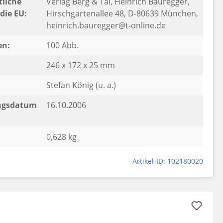
liche
Verlag Berg & Tal, Heinrich Bauregger,
die EU:
Hirschgartenallee 48, D-80639 München,
heinrich.bauregger@t-online.de
en:
100 Abb.
246 x 172 x 25 mm
Stefan König (u. a.)
ngsdatum
16.10.2006
0,628 kg
Artikel-ID: 102180020