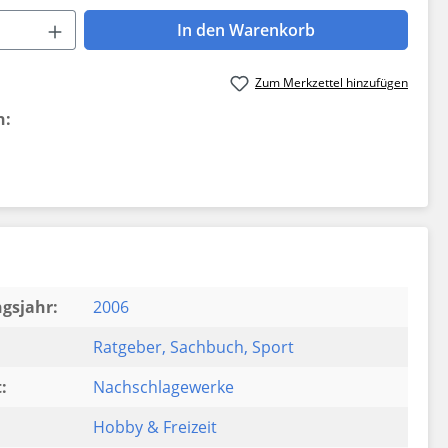
 Anzahl: Gib den gewünschten Wert ein 
In den Warenkorb
Zum Merkzettel hinzufügen
n:
gsjahr:
2006
Ratgeber
, Sachbuch
, Sport
:
Nachschlagewerke
Hobby & Freizeit