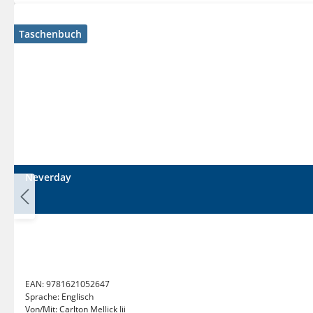
Taschenbuch
Neverday
EAN:
9781621052647
Sprache:
Englisch
Von/Mit:
Carlton Mellick Iii