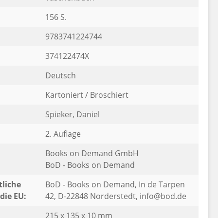
156 S.
9783741224744
374122474X
Deutsch
Kartoniert / Broschiert
Spieker, Daniel
2. Auflage
Books on Demand GmbH
BoD - Books on Demand
liche
BoD - Books on Demand, In de Tarpen
die EU:
42, D-22848 Norderstedt, info@bod.de
215 x 135 x 10 mm