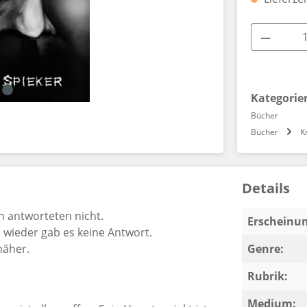
Produkt
Kategorie
Bücher
Bücher
K
Details
en antworteten nicht.
Erscheinun
h wieder gab es keine Antwort.
näher.
Genre:
Rubrik:
Medium: