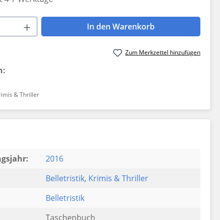
 Anzahl: Gib den gewünschten Wert ein 
In den Warenkorb
Zum Merkzettel hinzufügen
n:
rimis & Thriller
gsjahr:
2016
Belletristik
, Krimis & Thriller
Belletristik
Taschenbuch