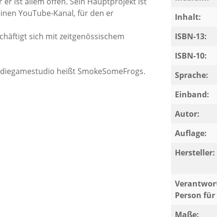
 er ist allem offen. Sein Hauptprojekt ist
inen YouTube-Kanal, für den er
Inhalt:
häftigt sich mit zeitgenössischem
ISBN-13:
ISBN-10:
Indiegamestudio heißt SmokeSomeFrogs.
Sprache:
Einband:
Autor:
Auflage:
Hersteller:
Verantwort
Person für 
Maße: